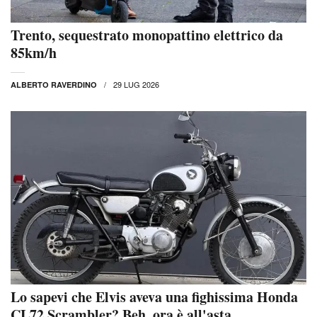
Trento, sequestrato monopattino elettrico da
85km/h
29 LUG 2026
ALBERTO RAVERDINO
Lo sapevi che Elvis aveva una fighissima Honda
CL72 Scrambler? Beh, ora è all'asta