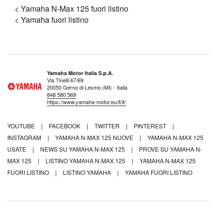
< Yamaha N-Max 125 fuori listino
< Yamaha fuori listino
Yamaha Motor Italia S.p.A.
Via Tinelli 67/69
20050 Gerno di Lesmo (MI) - Italia
848 580 569
https://www.yamaha-motor.eu/it/it/
YOUTUBE
|
FACEBOOK
|
TWITTER
|
PINTEREST
|
INSTAGRAM
|
YAMAHA N-MAX 125 NUOVE
|
YAMAHA N-MAX 125
USATE
|
NEWS SU YAMAHA N-MAX 125
|
PROVE SU YAMAHA N-
MAX 125
|
LISTINO YAMAHA N-MAX 125
|
YAMAHA N-MAX 125
FUORI LISTINO
|
LISTINO YAMAHA
|
YAMAHA FUORI LISTINO