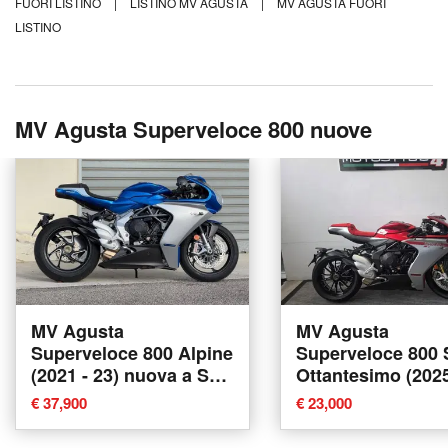
FUORI LISTINO
|
LISTINO MV AGUSTA
|
MV AGUSTA FUORI
LISTINO
MV Agusta Superveloce 800 nuove
MV Agusta
MV Agusta
Superveloce 800 Alpine
Superveloce 800 
(2021 - 23) nuova a Sala
Ottantesimo (2025
Consilina
nuova a Rosta
€ 37,900
€ 23,000