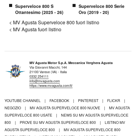
Superveloce 800 S
Superveloce 800 Serie
Ottantesimo (2025 - 26)
Oro (2019 - 20)
< MV Agusta Superveloce 800 fuori listino
< MV Agusta fuori listino
MV Agusta Motor S.p.A. Meccanica Verghera Agusta
Via Giovanni Macchi, 144
21100 Varese (VA) - Italia
0332 254111
info@mvagusta.com
https://www.mvagusta.com/it/
YOUTUBE CHANNEL
|
FACEBOOK
|
PINTEREST
|
FLICKR
|
NEGOZIO
|
MV AGUSTA SUPERVELOCE 800 NUOVE
|
MV AGUSTA
SUPERVELOCE 800 USATE
|
NEWS SU MV AGUSTA SUPERVELOCE
800
|
PROVE SU MV AGUSTA SUPERVELOCE 800
|
LISTINO MV
AGUSTA SUPERVELOCE 800
|
MV AGUSTA SUPERVELOCE 800