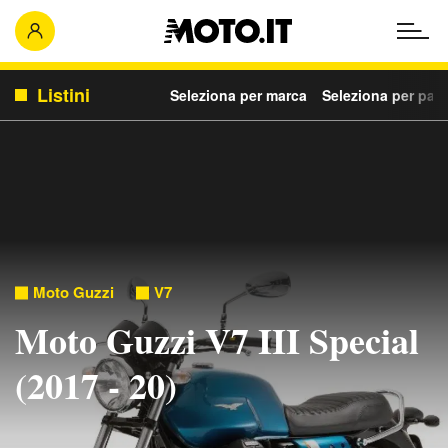
Listini
Seleziona per marca
Seleziona per para
Moto Guzzi
V7
Moto Guzzi V7 III Special
(2017 - 20)