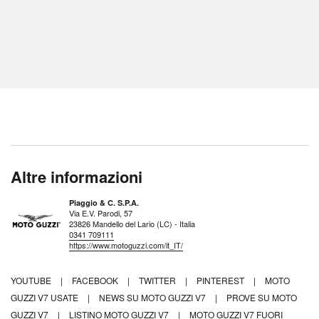
Altre informazioni
Piaggio & C. S.P.A.
Via E.V. Parodi, 57
23826 Mandello del Lario (LC) - Italia
0341 709111
https://www.motoguzzi.com/it_IT/
YOUTUBE
|
FACEBOOK
|
TWITTER
|
PINTEREST
|
MOTO
GUZZI V7 USATE
|
NEWS SU MOTO GUZZI V7
|
PROVE SU MOTO
GUZZI V7
|
LISTINO MOTO GUZZI V7
|
MOTO GUZZI V7 FUORI