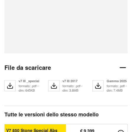
File da scaricare
v7 III _special
v7 III 2017
Gamma 2025
formato: .pdf -
formato: .pdf -
formato: .pdf -
dim: 645KB
dim: 3.8MB
dim: 7.4MB
Tutte le versioni dello stesso modello
V7 850 Stone Special Abs
€ 9.399