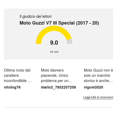
Il giudizio dei lettori
Moto Guzzi V7 III Special (2017 - 20)
9.0
53 voti
Ottima moto dal
Moto davvero
Moto Guzzi non è
carattere
piacevole. Unico
solo un marchio
inconfondibile e
problema per un
storico è anche
l’anima
diversamente
una moto capace
vitolog76
mario2_7852257258
vigom3520
bicilindrica unica.
giovane è un po'...
di conciliar...
Da usa...
Leggi tutte le recensioni