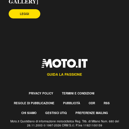
GALLERY]
LEGGI
GUIDA LA PASSIONE
PRIVACY POLICY
TERMINI E CONDIZIONI
REGOLE DI PUBBLICAZIONE
PUBBLICITÀ
ODR
RSS
CHI SIAMO
GESTISCI UTIQ
PREFERENZE MAILING
Moto.it Quotidiano di informazione motociclistica Reg. Trib. di Milano Num. 680 del
26.11.2003 © 1997-2026 CRM S.r.l. P.Iva 11921100159