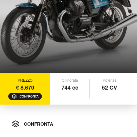
PREZZO
Cilindrata
Potenza
€ 8.670
744 cc
52 CV
CONFRONTA
CONFRONTA