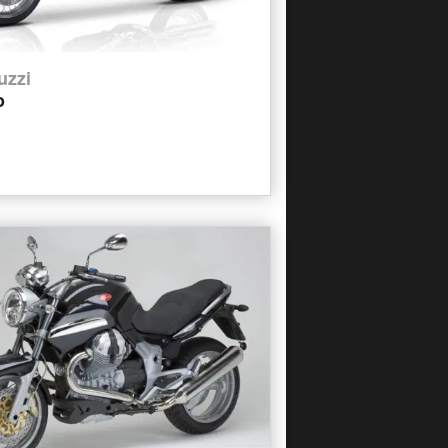
uzzi
o