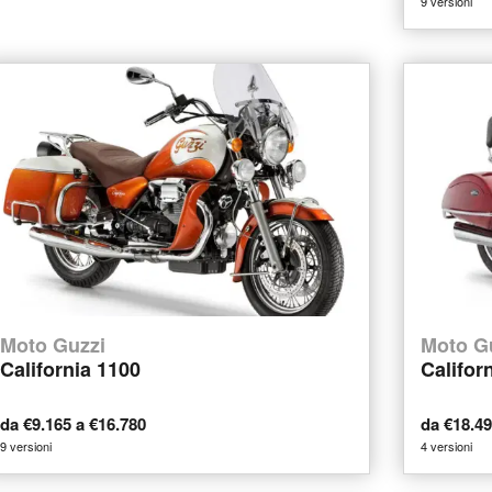
9 versioni
Moto Guzzi
Moto G
California 1100
Califor
da €9.165 a €16.780
da €18.4
9 versioni
4 versioni