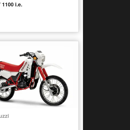
 1100 i.e.
uzzi