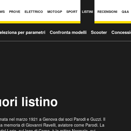
WS
PROVE
ELETTRICO
MOTOGP
SPORT
LISTINI
RECENSIONI
Q&A
eleziona per parametri
Confronta modelli
Scooter
Concessi
ori listino
, nata nel marzo 1921 a Genova dai soci Parodi e Guzzi. Il
alla memoria di Giovanni Ravelli, aviatore come Parodi. La
del Lario, sul lago di Como, è la mitica Normale, cui