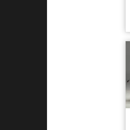
Norge 1200
Norge 850
NTX 650
NTX 750
Quota 1000
Quota 1100
Sessantacinque 650 GT
SP 1000
SP 750
Sport 1100
Sport 1200
Sport Corsa 1100
Stelvio 1200
Strada 1000