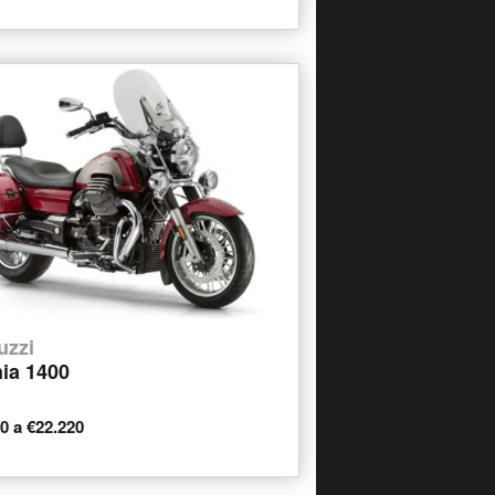
uzzi
nia 1400
90 a €22.220