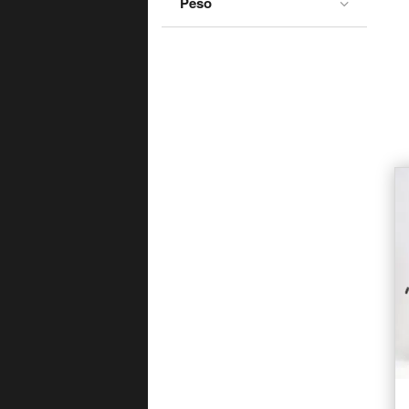
Peso
Griso 1200 8V
Griso 850
GTS 350
Idroconvert 1000
Le Mans 1000
Le Mans 850
Magnum 50
MGX 21
Mille GT
Mille SP
MSG 01 Corsa
Nevada 350
Nevada 750