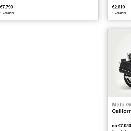
€7.790
€2.610
1 versioni
1 versioni
Moto G
Califor
da €7.05