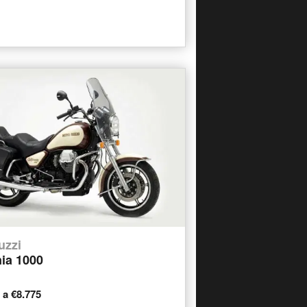
uzzi
nia 1000
0 a €8.775