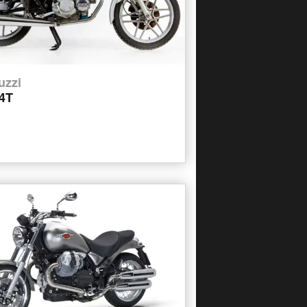
uzzi
4T