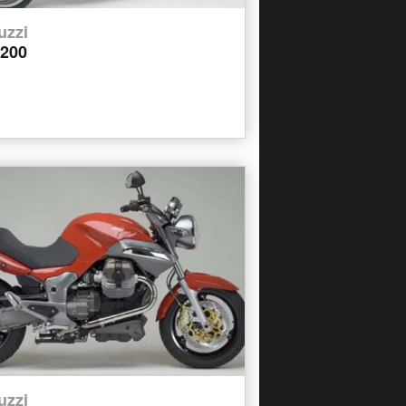
uzzi
1200
uzzi