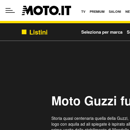
TV
PREMIUM
SALONI
NE
Listini
Seleziona per marca
S
Moto Guzzi fu
Storia quasi centenaria quella della Guzzi
logo con aquila ad ali spiegate è ispirato 
prima uscita dallo stabilimento di Mandello 