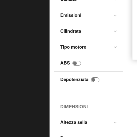
California Classic
California EV
Emissioni
California Jackal
Cilindrata
California Special
California Stone
Tipo motore
California Titanium
ABS
California Vintage
Chiù 50
Depotenziata
Cross 50
Custom 125
Daytona 1000
DIMENSIONI
Eldorado
Altezza sella
G5 1000
Griso 1100