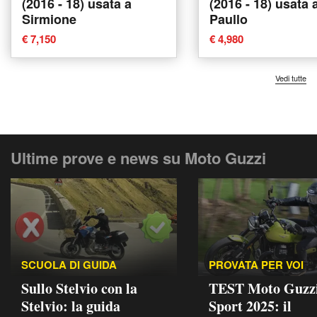
(2016 - 18) usata a
(2016 - 18) usata 
Sirmione
Paullo
€ 7,150
€ 4,980
Vedi tutte
Ultime prove e news su Moto Guzzi
SCUOLA DI GUIDA
PROVATA PER VOI
Sullo Stelvio con la
TEST Moto Guzz
Stelvio: la guida
Sport 2025: il