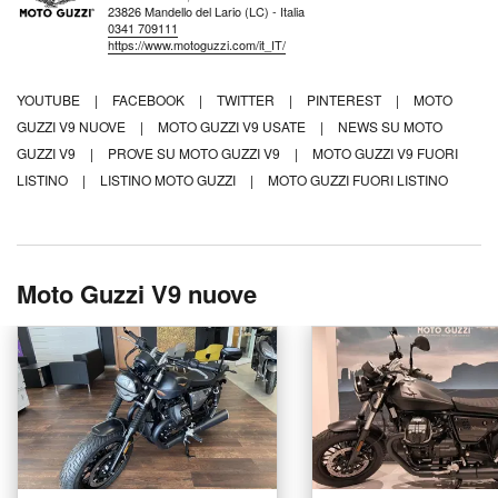
23826 Mandello del Lario (LC) - Italia
0341 709111
https://www.motoguzzi.com/it_IT/
YOUTUBE
|
FACEBOOK
|
TWITTER
|
PINTEREST
|
MOTO
GUZZI V9 NUOVE
|
MOTO GUZZI V9 USATE
|
NEWS SU MOTO
GUZZI V9
|
PROVE SU MOTO GUZZI V9
|
MOTO GUZZI V9 FUORI
LISTINO
|
LISTINO MOTO GUZZI
|
MOTO GUZZI FUORI LISTINO
Moto Guzzi V9 nuove