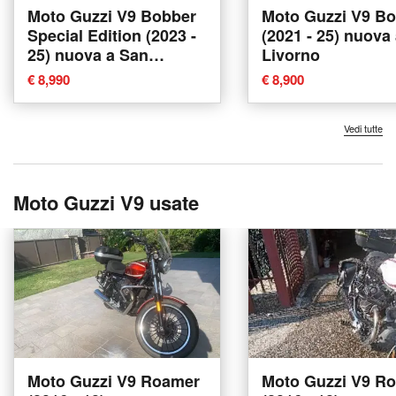
Moto Guzzi V9 Bobber
Moto Guzzi V9 B
Special Edition (2023 -
(2021 - 25) nuova
25) nuova a San
Livorno
Martino Siccomario
€ 8,990
€ 8,900
Vedi tutte
Moto Guzzi V9 usate
Moto Guzzi V9 Roamer
Moto Guzzi V9 R