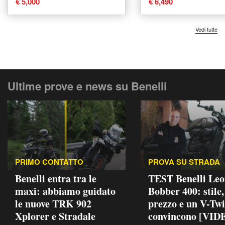
€ 5,000
€ 6,490
Vedi tutte
Ultime prove e news su Benelli
PRIMO CONTATTO
PROVA SU STRADA
Benelli entra tra le
TEST Benelli Leo
maxi: abbiamo guidato
Bobber 400: stile,
le nuove TRK 902
prezzo e un V-Twi
Xplorer e Stradale
convincono [VID