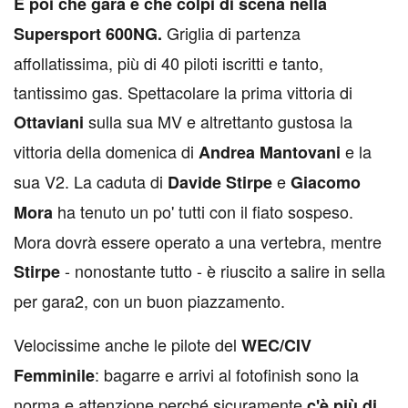
E
poi che gara e che colpi di scena nella
Griglia di partenza
Supersport 600NG.
affollatissima, più di 40 piloti iscritti e tanto,
tantissimo gas. Spettacolare la prima vittoria di
sulla sua MV e altrettanto gustosa la
Ottaviani
vittoria della domenica di
e la
Andrea Mantovani
sua V2. La caduta di
e
Davide Stirpe
Giacomo
ha tenuto un po' tutti con il fiato sospeso.
Mora
Mora dovrà essere operato a una vertebra, mentre
- nonostante tutto - è riuscito a salire in sella
Stirpe
per gara2, con un buon piazzamento.
Velocissime anche le pilote del
WEC/CIV
: bagarre e arrivi al fotofinish sono la
Femminile
norma e attenzione perché sicuramente
c'è più di