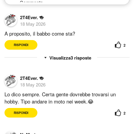
2T4Ever. 🍻
18 May 2026
A proposito, il babbo come sta?
2
RISPONDI
3
risposte
2T4Ever. 🍻
18 May 2026
Lo dico sempre. Certa gente dovrebbe trovarsi un
hobby. Tipo andare in moto nei week.😂
2
RISPONDI