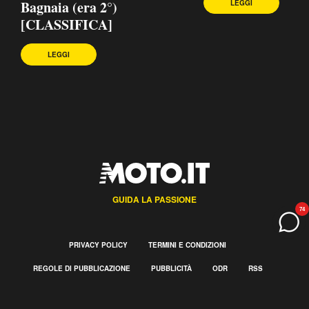
Bagnaia (era 2°)
LEGGI
[CLASSIFICA]
LEGGI
GUIDA LA PASSIONE
74
PRIVACY POLICY
TERMINI E CONDIZIONI
REGOLE DI PUBBLICAZIONE
PUBBLICITÀ
ODR
RSS
CHI SIAMO
GESTISCI UTIQ
PREFERENZE MAILING
L'editoriale di Nico
LIVE GP del Regno Unito
Freddie Spenc