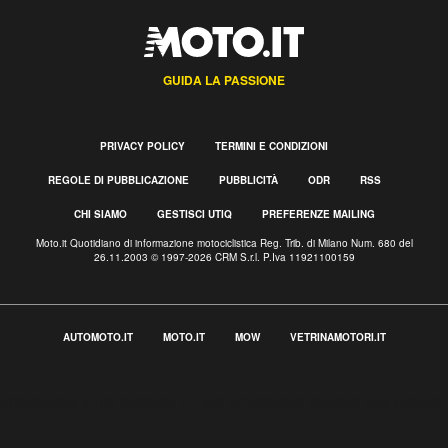
GUIDA LA PASSIONE
PRIVACY POLICY
TERMINI E CONDIZIONI
REGOLE DI PUBBLICAZIONE
PUBBLICITÀ
ODR
RSS
CHI SIAMO
GESTISCI UTIQ
PREFERENZE MAILING
Moto.it Quotidiano di informazione motociclistica Reg. Trib. di Milano Num. 680 del
26.11.2003 © 1997-2026 CRM S.r.l. P.Iva 11921100159
AUTOMOTO.IT
MOTO.IT
MOW
VETRINAMOTORI.IT
Informativa sulla raccolta
Le tue preferenze relative alla privacy