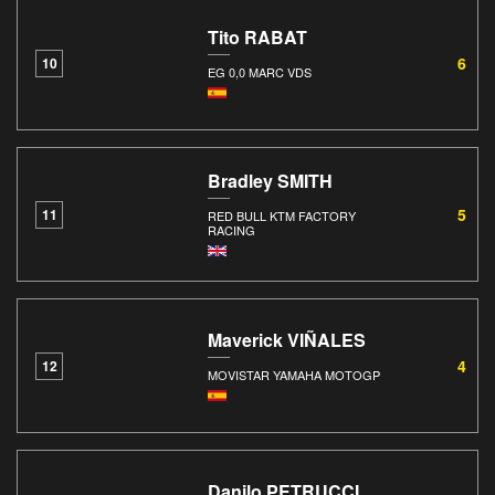
Tito RABAT
6
10
EG 0,0 MARC VDS
Bradley SMITH
5
11
RED BULL KTM FACTORY
RACING
Maverick VIÑALES
4
12
MOVISTAR YAMAHA MOTOGP
Danilo PETRUCCI