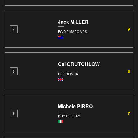
Jack MILLER
9
7
EG 0,0 MARC VDS
Cal CRUTCHLOW
8
8
LCR HONDA
Michele PIRRO
7
9
DUCATI TEAM