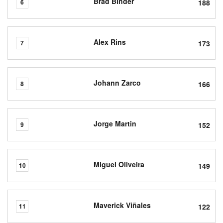
Brad Binder
188
6
Alex Rins
173
7
Johann Zarco
166
8
Jorge Martin
152
9
Miguel Oliveira
149
10
Maverick Viñales
122
11