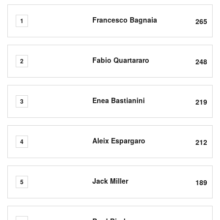
Francesco Bagnaia
265
1
Fabio Quartararo
248
2
Enea Bastianini
219
3
Aleix Espargaro
212
4
Jack Miller
189
5