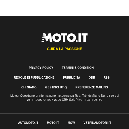
GUIDA LA PASSIONE
PRIVACY POLICY
TERMINI E CONDIZIONI
REGOLE DI PUBBLICAZIONE
PUBBLICITÀ
ODR
RSS
CHI SIAMO
GESTISCI UTIQ
PREFERENZE MAILING
Moto.it Quotidiano di informazione motociclistica Reg. Trib. di Milano Num. 680 del
26.11.2003 © 1997-2026 CRM S.r.l. P.Iva 11921100159
AUTOMOTO.IT
MOTO.IT
MOW
VETRINAMOTORI.IT