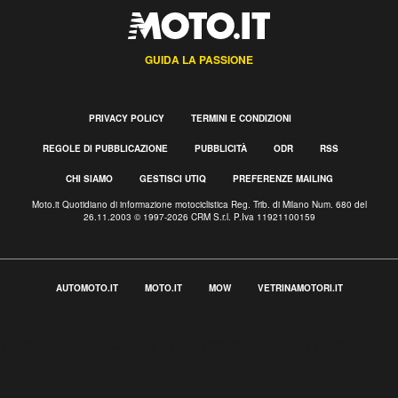
GUIDA LA PASSIONE
PRIVACY POLICY
TERMINI E CONDIZIONI
REGOLE DI PUBBLICAZIONE
PUBBLICITÀ
ODR
RSS
CHI SIAMO
GESTISCI UTIQ
PREFERENZE MAILING
Moto.it Quotidiano di informazione motociclistica Reg. Trib. di Milano Num. 680 del
26.11.2003 © 1997-2026 CRM S.r.l. P.Iva 11921100159
AUTOMOTO.IT
MOTO.IT
MOW
VETRINAMOTORI.IT
Informativa sulla raccolta
Le tue preferenze relative alla privacy