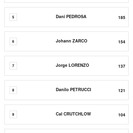
Dani PEDROSA
185
5
Johann ZARCO
154
6
Jorge LORENZO
137
7
Danilo PETRUCCI
121
8
Cal CRUTCHLOW
104
9