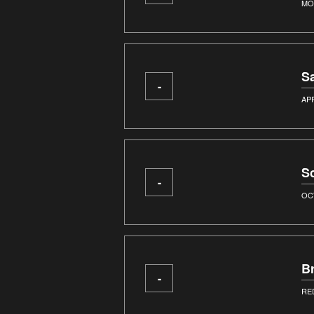
MO
S
-
AP
S
-
OC
B
-
RE