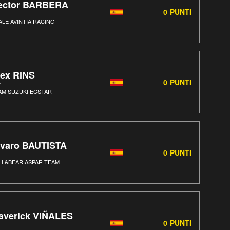
ector BARBERA
0
PUNTI
ALE AVINTIA RACING
lex RINS
0
PUNTI
AM SUZUKI ECSTAR
lvaro BAUTISTA
0
PUNTI
LL&BEAR ASPAR TEAM
averick VIÑALES
0
PUNTI