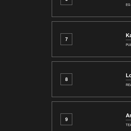
EG
K
7
PU
L
8
RE
A
9
TE