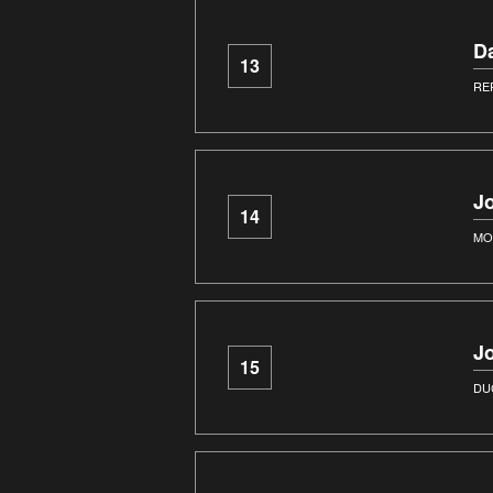
D
13
RE
J
14
MO
J
15
DU