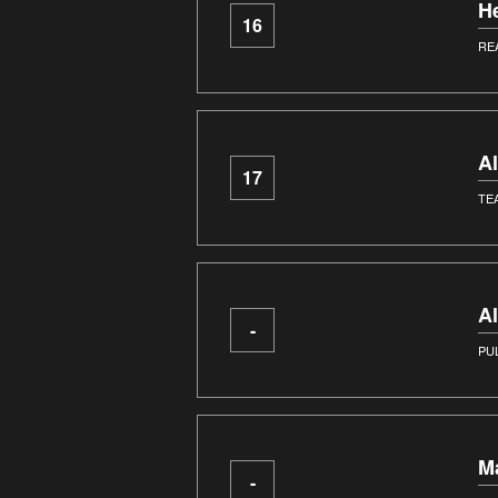
H
16
RE
A
17
TE
A
-
PU
M
-