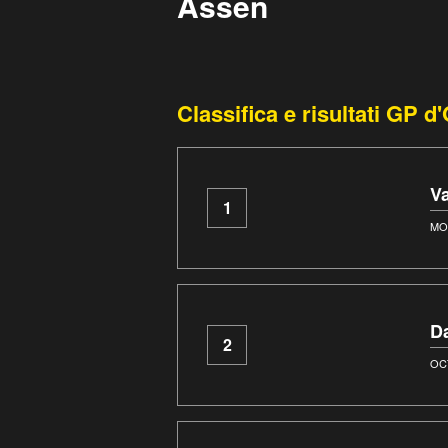
Assen
Classifica e risultati GP 
V
1
MO
D
2
OC