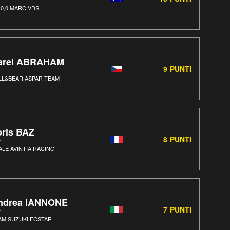
 0,0 MARC VDS
arel ABRAHAM
9
PUNTI
LL&BEAR ASPAR TEAM
oris BAZ
8
PUNTI
ALE AVINTIA RACING
ndrea IANNONE
7
PUNTI
AM SUZUKI ECSTAR