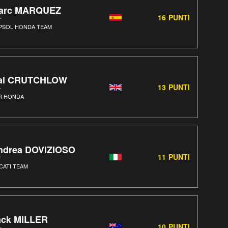
arc MARQUEZ
16
PUNTI
PSOL HONDA TEAM
al CRUTCHLOW
13
PUNTI
R HONDA
ndrea DOVIZIOSO
11
PUNTI
CATI TEAM
ack MILLER
10
PUNTI