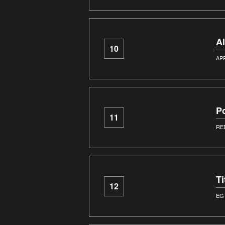
A
10
AP
P
11
RE
T
12
EG