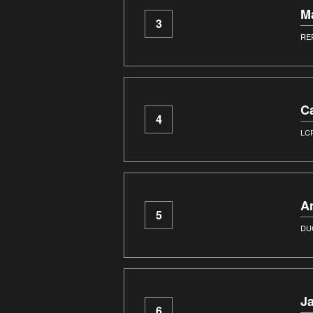
M
3
RE
C
4
LC
A
5
DU
J
6