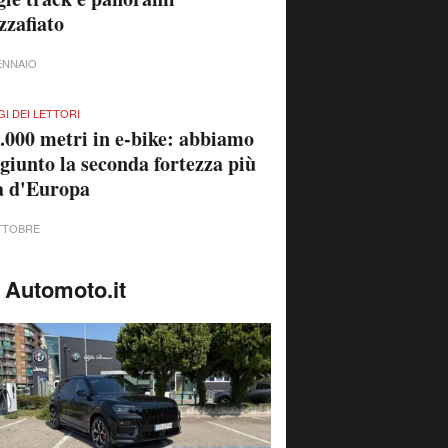
zafiato
ENNAIO
GI DEI LETTORI
.000 metri in e-bike: abbiamo
giunto la seconda fortezza più
a d'Europa
TTOBRE
 Automoto.it