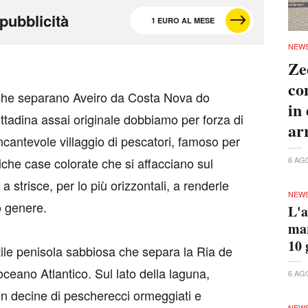
pubblicità
1 EURO AL MESE
NEW
Ze
co
 che separano Aveiro da Costa Nova do
in
ttadina assai originale dobbiamo per forza di
ar
ncantevole villaggio di pescatori, famoso per
6 AG
tiche case colorate che si affacciano sul
 strisce, per lo più orizzontali, a renderle
NEW
o genere.
L'a
mar
10 
ile penisola sabbiosa che separa la Ria de
'oceano Atlantico. Sul lato della laguna,
6 AG
con decine di pescherecci ormeggiati e
NEW