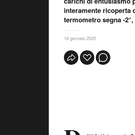
carichi di entusiasmo 
interamente ricoperta d
termometro segna -2°, i
16 gennaio 2025