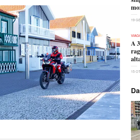
moz
19 G
VIAG
A 3
rag
alt
15 O
Da