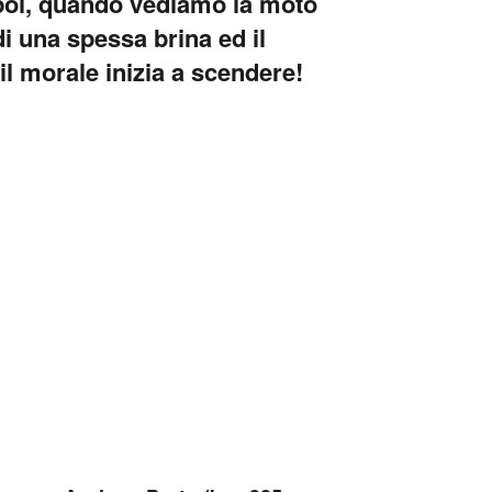
poi, quando vediamo la moto
i una spessa brina ed il
l morale inizia a scendere!