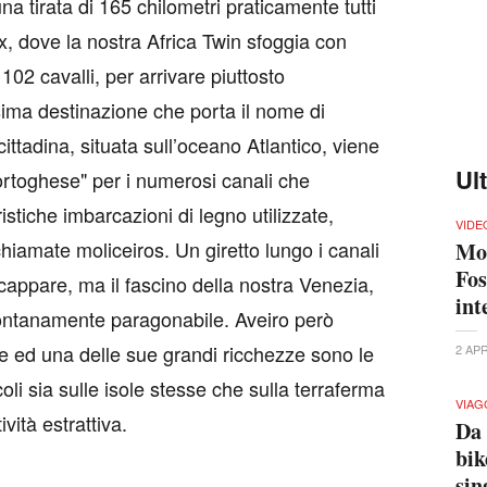
a tirata di 165 chilometri praticamente tutti
x, dove la nostra Africa Twin sfoggia con
 102 cavalli, per arrivare piuttosto
ima destinazione che porta il nome di
ittadina, situata sull’oceano Atlantico, viene
Ul
ortoghese" per i numerosi canali che
ristiche imbarcazioni di legno utilizzate,
VIDE
chiamate moliceiros. Un giretto lungo i canali
Mot
Fos
appare, ma il fascino della nostra Venezia,
int
ntanamente paragonabile. Aveiro però
 ed una delle sue grandi ricchezze sono le
2 AP
oli sia sulle isole stesse che sulla terraferma
VIAG
vità estrattiva.
Da 
bik
sin