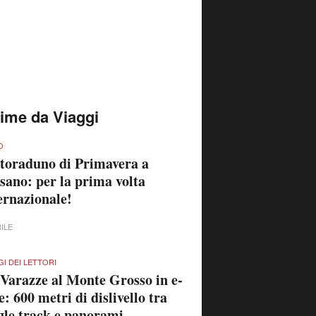
time da Viaggi
O
oraduno di Primavera a
sano: per la prima volta
ernazionale!
RILE
GI DEI LETTORI
Varazze al Monte Grosso in e-
e: 600 metri di dislivello tra
gle track e panorami