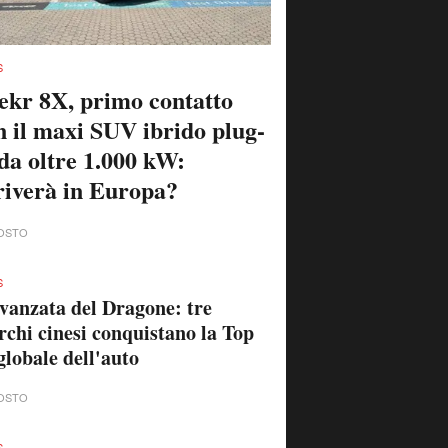
S
ekr 8X, primo contatto
n il maxi SUV ibrido plug-
 da oltre 1.000 kW:
riverà in Europa?
OSTO
S
vanzata del Dragone: tre
chi cinesi conquistano la Top
globale dell'auto
OSTO
S