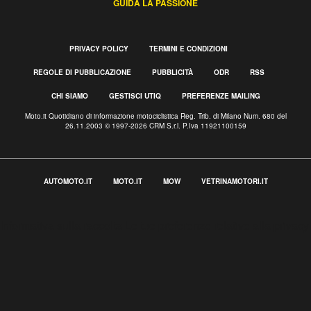
GUIDA LA PASSIONE
PRIVACY POLICY
TERMINI E CONDIZIONI
REGOLE DI PUBBLICAZIONE
PUBBLICITÀ
ODR
RSS
CHI SIAMO
GESTISCI UTIQ
PREFERENZE MAILING
Moto.it Quotidiano di informazione motociclistica Reg. Trib. di Milano Num. 680 del
26.11.2003 © 1997-2026 CRM S.r.l. P.Iva 11921100159
AUTOMOTO.IT
MOTO.IT
MOW
VETRINAMOTORI.IT
Informativa sulla raccolta
Le tue preferenze relative alla privacy