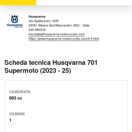
Husqvarna
Via Spallanzani, 16/B
24061 Albano Sant’Alessandro (BG) - Italia
035 580318
info.italia@husqvarna.motorcycles.com
https://www.husqvarna-motorcycles.com/it-it.html
Scheda tecnica Husqvarna 701
Supermoto (2023 - 25)
CILINDRATA
693 cc
CILINDRI
1