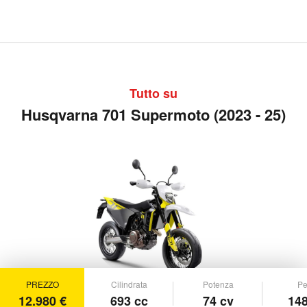
Tutto su
Husqvarna 701 Supermoto (2023 - 25)
PREZZO
Cilindrata
Potenza
Pe
12.980 €
693 cc
74 cv
148