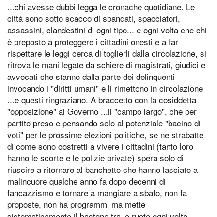
...chi avesse dubbi legga le cronache quotidiane. Le
città sono sotto scacco di sbandati, spacciatori,
assassini, clandestini di ogni tipo... e ogni volta che chi
è preposto a proteggere i cittadini onesti e a far
rispettare le leggi cerca di toglierli dalla circolazione, si
ritrova le mani legate da schiere di magistrati, giudici e
avvocati che stanno dalla parte dei delinquenti
invocando i "diritti umani" e li rimettono in circolazione
...e questi ringraziano. A braccetto con la cosiddetta
"opposizione" al Governo ...il "campo largo", che per
partito preso e pensando solo al potenziale "bacino di
voti" per le prossime elezioni politiche, se ne strabatte
di come sono costretti a vivere i cittadini (tanto loro
hanno le scorte e le polizie private) spera solo di
riuscire a ritornare al banchetto che hanno lasciato a
malincuore qualche anno fa dopo decenni di
fancazzismo e tornare a mangiare a sbafo, non fa
proposte, non ha programmi ma mette
sistematicamente il bastone tra le ruote ogni volta