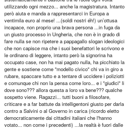
utilizzando ogni mezzo... anche la magistratura. Intanto
però aiuta e manda a rappresentarci in Europa a
ventimila euro al mese! ...(soldi nostri éh!) un’ottusa
incapace, non proprio una brava persona ...in fuga da
un giusto processo in Ungheria, che non è in grado di
fare nulla se non ripetere a pappagallo slogan ideologici
che non capisce ma che i suoi benefattori le scrivono e
le ordinano di leggere, intanto però la signorina ha
occupato case, non ha mai pagato nulla, ha picchiato la
gente e sostiene come "modello civico" chi va in giro a
rubare, spaccare tutto e a tentare di uccidere i poliziotti
e comunque chi non la pensa come loro... e i "giudici" li
dove sono??? allora questa a loro va bene??? qualche
sospetto viene. Ragazzi... tutti buoni a filosofare,
criticare e a far battute da intelligentoni giusto per darla
contro a Salvini o al Governo in carica (ricordo eletto
democraticamente dai cittadini italiani che l'hanno
votato... non come i precedenti) ...la realtà è fuori dalle