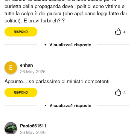
burletta della propaganda dove i politici sono vittime e
tutta la colpa è dei giudici (che applicano leggi fatte dai
politici). E bravi furbi eh?!?
4
RISPONDI
1
risposte
enhan
26 May 2026
Appunto....se parlassimo di ministri competenti.
3
RISPONDI
1
risposte
Paolo661511
26 May 2026