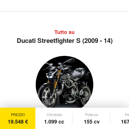
Tutto su
Ducati Streetfighter S (2009 - 14)
PREZZO
Cilindrata
Potenza
Pe
19.548 €
1.099 cc
155 cv
167