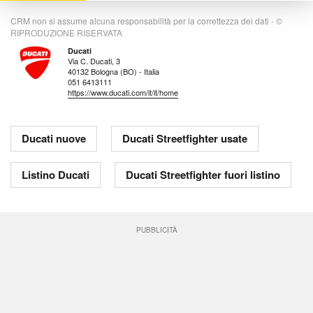
CRM non si assume alcuna responsabilità per la correttezza dei dati - ©
RIPRODUZIONE RISERVATA
Ducati
Via C. Ducati, 3
40132 Bologna (BO) - Italia
051 6413111
https://www.ducati.com/it/it/home
Ducati nuove
Ducati Streetfighter usate
Listino Ducati
Ducati Streetfighter fuori listino
PUBBLICITÀ