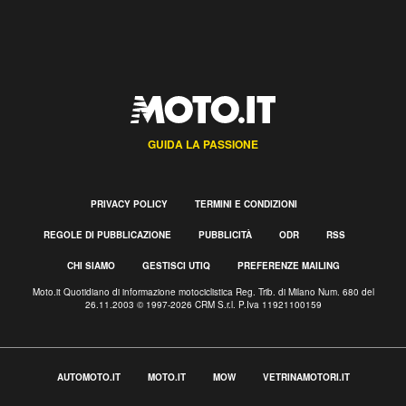
GUIDA LA PASSIONE
PRIVACY POLICY
TERMINI E CONDIZIONI
REGOLE DI PUBBLICAZIONE
PUBBLICITÀ
ODR
RSS
CHI SIAMO
GESTISCI UTIQ
PREFERENZE MAILING
Moto.it Quotidiano di informazione motociclistica Reg. Trib. di Milano Num. 680 del
26.11.2003 © 1997-2026 CRM S.r.l. P.Iva 11921100159
AUTOMOTO.IT
MOTO.IT
MOW
VETRINAMOTORI.IT