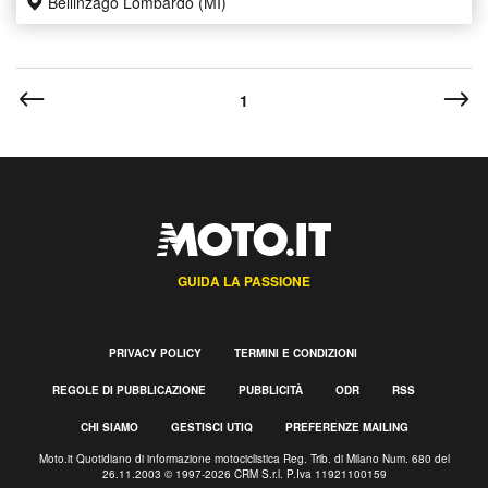
Bellinzago Lombardo (MI)
1
GUIDA LA PASSIONE
PRIVACY POLICY
TERMINI E CONDIZIONI
REGOLE DI PUBBLICAZIONE
PUBBLICITÀ
ODR
RSS
CHI SIAMO
GESTISCI UTIQ
PREFERENZE MAILING
Moto.it Quotidiano di informazione motociclistica Reg. Trib. di Milano Num. 680 del
26.11.2003 © 1997-2026 CRM S.r.l. P.Iva 11921100159