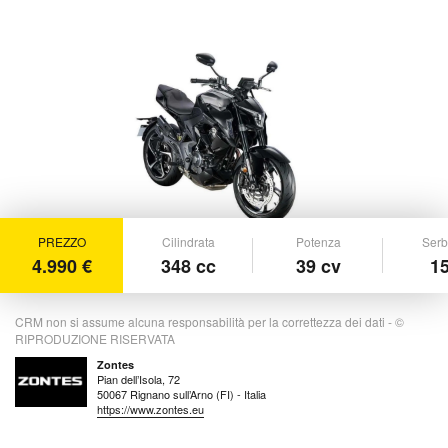
PREZZO
Cilindrata
Potenza
Serb
4.990 €
348 cc
39 cv
15
CRM non si assume alcuna responsabilità per la correttezza dei dati - ©
RIPRODUZIONE RISERVATA
Zontes
Pian dell’Isola, 72
50067 Rignano sull’Arno (FI) - Italia
https://www.zontes.eu