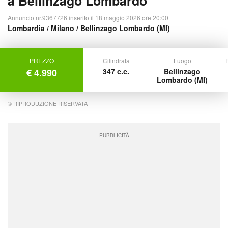
a Bellinzago Lombardo
Annuncio nr.9367726 inserito il 18 maggio 2026 ore 20:00
Lombardia
/
Milano
/ Bellinzago Lombardo (MI)
PREZZO
Cilindrata
Luogo
P
€ 4.990
347 c.c.
Bellinzago
Lombardo (MI)
© RIPRODUZIONE RISERVATA
PUBBLICITÀ