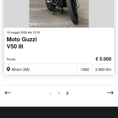
16 maggio 2026 alle 15:33
Moto Guzzi
V50 III
€ 5.000
Privato
Atrani (SA)
1982
2.860 Km
<
1
2