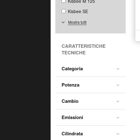
Kisbee M 125
Kisbee SE
Metropolis 400
Mostra tutti
PM-01
Pulsion 125
CARATTERISTICHE
TECNICHE
Speedfight 4 50
Tweet 200
Categoria
Tweet 50
XP400
Potenza
XP6
Cambio
Emissioni
Cilindrata