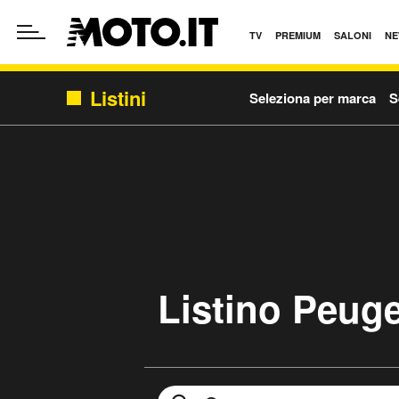
TV
PREMIUM
SALONI
NE
Listini
Seleziona per marca
S
Listino Peug