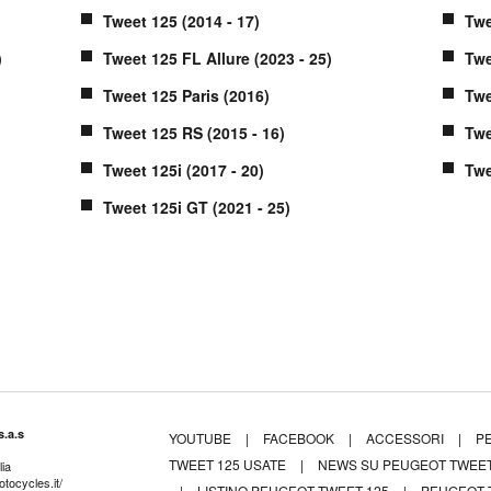
Tweet 125 (2014 - 17)
Twe
)
Tweet 125 FL Allure (2023 - 25)
Twe
Tweet 125 Paris (2016)
Twe
Tweet 125 RS (2015 - 16)
Twe
Tweet 125i (2017 - 20)
Twe
Tweet 125i GT (2021 - 25)
.a.s
YOUTUBE
|
FACEBOOK
|
ACCESSORI
|
P
TWEET 125 USATE
|
NEWS SU PEUGEOT TWEET
ia
tocycles.it/
|
LISTINO PEUGEOT TWEET 125
|
PEUGEOT T