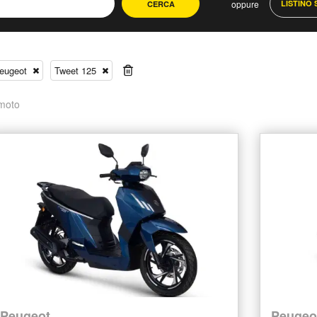
oppure
LISTINO
CERCA
eugeot
Tweet 125
moto
Peugeot
Peugeo