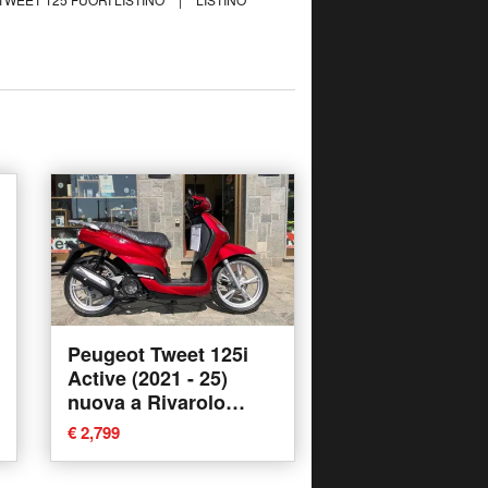
Peugeot Tweet 125i
Active (2021 - 25)
nuova a Rivarolo
Canavese
€ 2,799