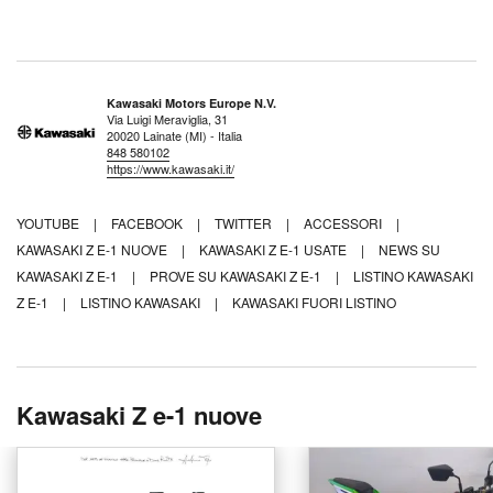
Kawasaki Motors Europe N.V.
Via Luigi Meraviglia, 31
20020 Lainate (MI) - Italia
848 580102
https://www.kawasaki.it/
YOUTUBE
|
FACEBOOK
|
TWITTER
|
ACCESSORI
|
KAWASAKI Z E-1 NUOVE
|
KAWASAKI Z E-1 USATE
|
NEWS SU
KAWASAKI Z E-1
|
PROVE SU KAWASAKI Z E-1
|
LISTINO KAWASAKI
Z E-1
|
LISTINO KAWASAKI
|
KAWASAKI FUORI LISTINO
Kawasaki Z e-1 nuove