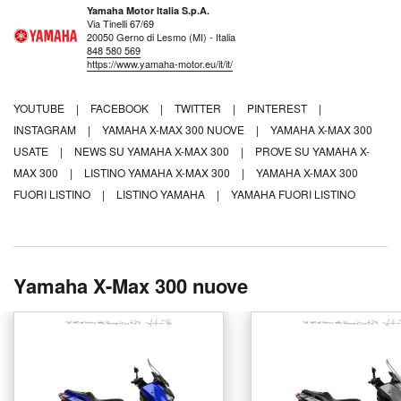
Yamaha Motor Italia S.p.A.
Via Tinelli 67/69
20050 Gerno di Lesmo (MI) - Italia
848 580 569
https://www.yamaha-motor.eu/it/it/
YOUTUBE
|
FACEBOOK
|
TWITTER
|
PINTEREST
|
INSTAGRAM
|
YAMAHA X-MAX 300 NUOVE
|
YAMAHA X-MAX 300
USATE
|
NEWS SU YAMAHA X-MAX 300
|
PROVE SU YAMAHA X-
MAX 300
|
LISTINO YAMAHA X-MAX 300
|
YAMAHA X-MAX 300
FUORI LISTINO
|
LISTINO YAMAHA
|
YAMAHA FUORI LISTINO
Yamaha X-Max 300 nuove