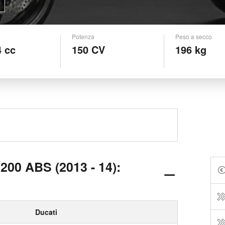
Potenza
Peso a secco
4 cc
150 CV
196 kg
1200 ABS (2013 - 14):
Ducati