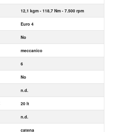
12,1
kgm
- 118,7
Nm
- 7.500
rpm
Euro 4
No
meccanico
6
No
n.d.
E
20 lt
n.d.
catena