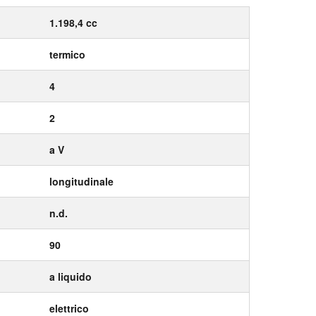
1.198,4 cc
termico
4
2
a V
longitudinale
n.d.
90
a liquido
elettrico