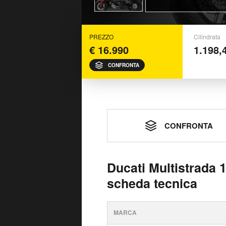
PREZZO
Cilindrata
€ 16.990
1.198,
CONFRONTA
CONFRONTA
Ducati Multistrada 
scheda tecnica
MARCA