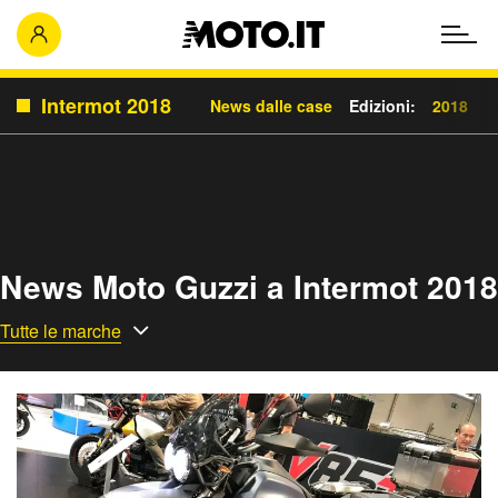
Intermot 2018
News dalle case
Edizioni:
2018
2
News Moto Guzzi a Intermot 2018
Tutte le marche