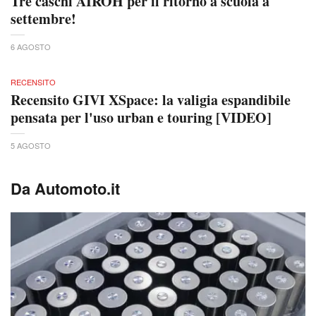
Tre caschi AIROH per il ritorno a scuola a
settembre!
6 AGOSTO
RECENSITO
Recensito GIVI XSpace: la valigia espandibile
pensata per l'uso urban e touring [VIDEO]
5 AGOSTO
Da Automoto.it