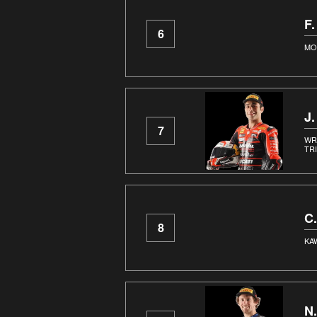
F
6
MO
J
7
WR
TR
C
8
KA
N