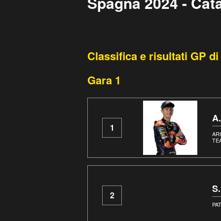
Spagna 2024 - Cat
Classifica e risultati GP 
Gara 1
A
1
AR
TE
S
2
PA