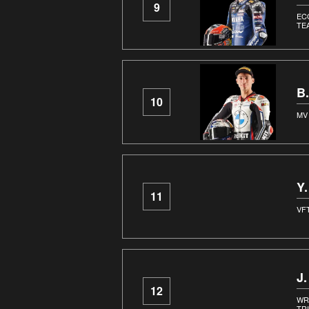
9
EC
TE
B
10
MV
Y.
11
VF
J
12
WR
TR