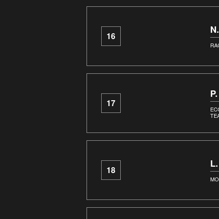
N
16
RA
P
17
EC
TE
L
18
MO