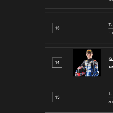
T
13
PT
G
14
PA
L
15
AL