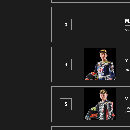
M
3
MV
Y
4
BA
V
5
EV
TE