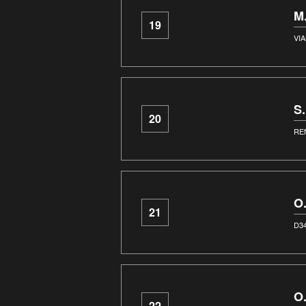
M
19
VI
S
20
RE
O
21
D3
O
22