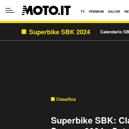
TV
PREMIUM
SALONI
NE
Superbike SBK 2024
Calendario S
Classifica
Superbike SBK: Cla