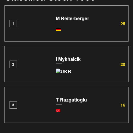
M Reiterberger
25
1
I Mykhalcik
20
2
T Razgatioglu
16
3