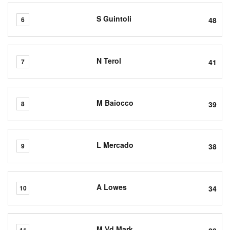
S Guintoli
48
6
N Terol
41
7
M Baiocco
39
8
L Mercado
38
9
A Lowes
34
10
M Vd Mark