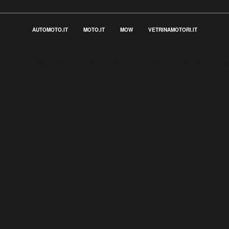
AUTOMOTO.IT
MOTO.IT
MOW
VETRINAMOTORI.IT
Informativa sulla raccolta
Le tue preferenze relative alla privacy