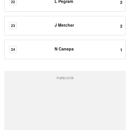
L Pegram
2
22
J Metcher
2
23
N Canepa
1
24
PUBBLICITÀ