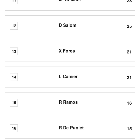
28
11
D Salom
25
12
X Fores
21
13
L Camier
21
14
R Ramos
16
15
R De Puniet
15
16