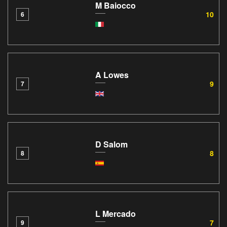
M Baiocco
10
6
A Lowes
9
7
D Salom
8
8
L Mercado
7
9