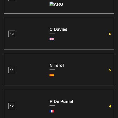
C Davies
6
10
N Terol
5
11
R De Puniet
4
12