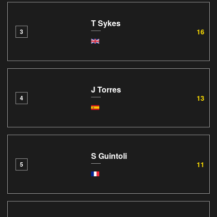
T Sykes
16
3
J Torres
13
4
S Guintoli
11
5