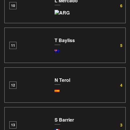
L Mercado
6
10
T Bayliss
5
11
N Terol
4
12
S Barrier
3
13