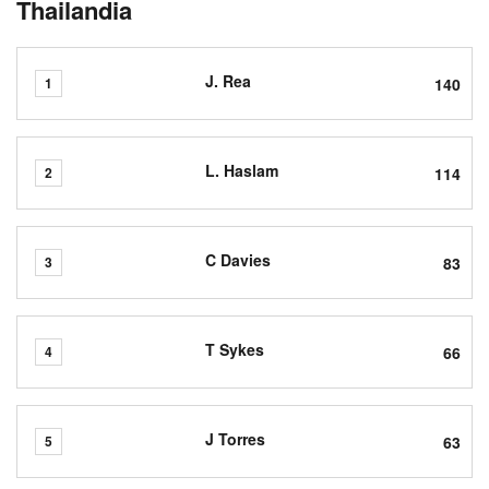
Thailandia
J. Rea
140
1
L. Haslam
114
2
C Davies
83
3
T Sykes
66
4
J Torres
63
5