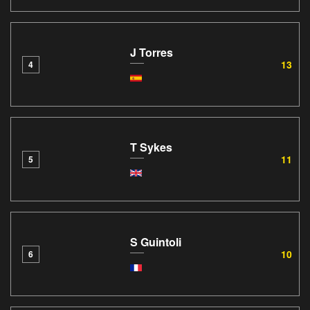
J Torres
13
4
T Sykes
11
5
S Guintoli
10
6