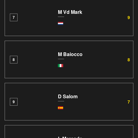
M Vd Mark
9
7
M Baiocco
8
8
D Salom
7
9