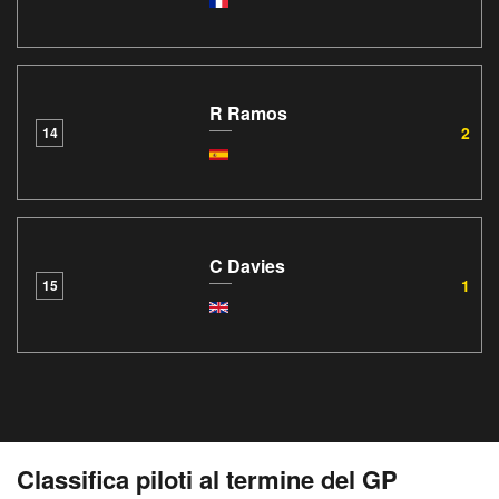
R Ramos
2
14
C Davies
1
15
Classifica piloti al termine del GP