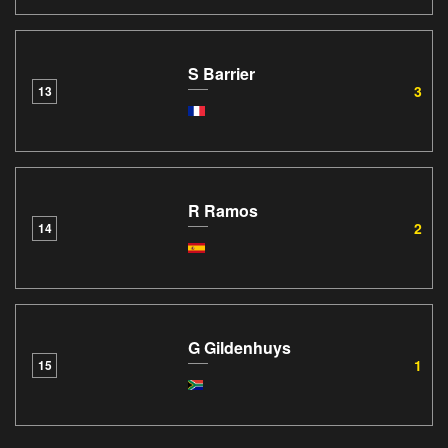
S Barrier
3
13
R Ramos
2
14
G Gildenhuys
1
15