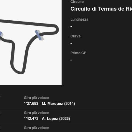
Circuito
Circuito di Termas de R
Lunghezza
-
Curve
-
Primo GP
-
i
Giro più veloce
1'37.683 M. Marquez (2014)
i
Giro più veloce
1'42.472 A. Lopez (2023)
i
Giro più veloce