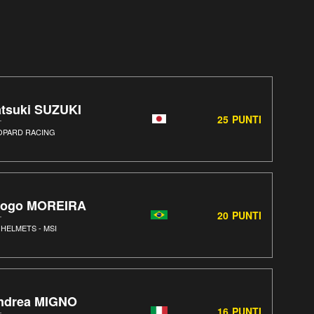
atsuki SUZUKI
25
PUNTI
OPARD RACING
iogo MOREIRA
20
PUNTI
 HELMETS - MSI
ndrea MIGNO
16
PUNTI