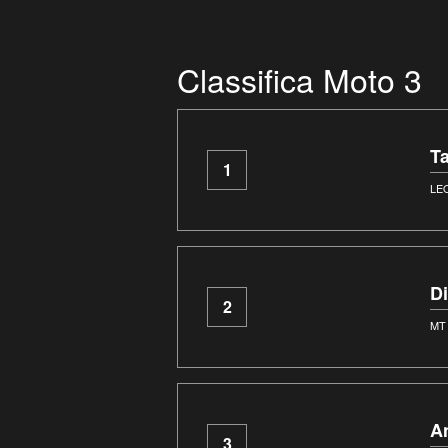
Classifica Moto 3
T
1
LE
D
2
MT
A
3