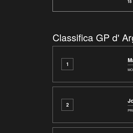
18
Classifica GP d' A
M
1
MO
J
2
PR