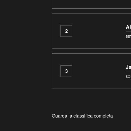
A
2
BE
J
3
SO
Guarda la classifica completa