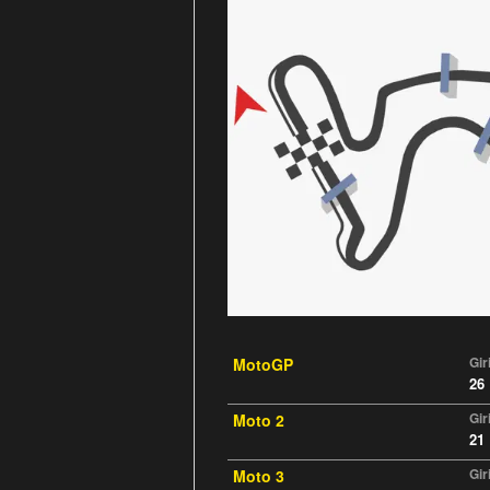
Gir
MotoGP
26
Gir
Moto 2
21
Gir
Moto 3