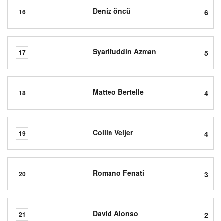
Deniz öncü
6
16
Syarifuddin Azman
5
17
Matteo Bertelle
4
18
Collin Veijer
4
19
Romano Fenati
3
20
David Alonso
2
21