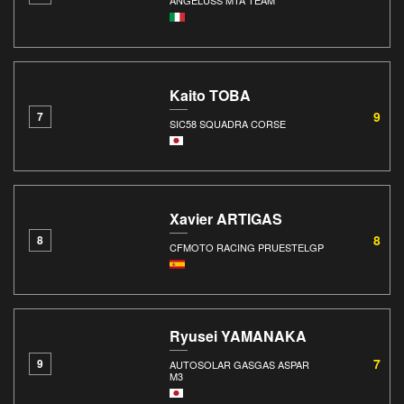
Kaito TOBA
9
7
SIC58 SQUADRA CORSE
Xavier ARTIGAS
8
8
CFMOTO RACING PRUESTELGP
Ryusei YAMANAKA
7
9
AUTOSOLAR GASGAS ASPAR
M3