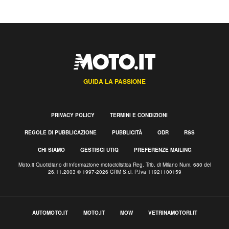
GUIDA LA PASSIONE
PRIVACY POLICY
TERMINI E CONDIZIONI
REGOLE DI PUBBLICAZIONE
PUBBLICITÀ
ODR
RSS
CHI SIAMO
GESTISCI UTIQ
PREFERENZE MAILING
Moto.it Quotidiano di informazione motociclistica Reg. Trib. di Milano Num. 680 del
26.11.2003 © 1997-2026 CRM S.r.l. P.Iva 11921100159
AUTOMOTO.IT
MOTO.IT
MOW
VETRINAMOTORI.IT