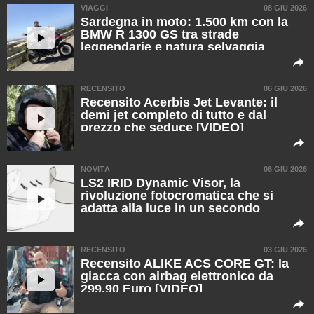
VIAGGI
08 GIU 2026
Sardegna in moto: 1.500 km con la
BMW R 1300 GS tra strade
leggendarie e natura selvaggia
[VIDEO]
RECENSITO
06 GIU 2026
Recensito Acerbis Jet Levante: il
demi jet completo di tutto e dal
prezzo che seduce [VIDEO]
NOVITÀ
06 GIU 2026
LS2 IRID Dynamic Visor, la
rivoluzione fotocromatica che si
adatta alla luce in un secondo
RECENSITO
03 GIU 2026
Recensito ALIKE ACS CORE GT: la
giacca con airbag elettronico da
299,90 Euro [VIDEO]