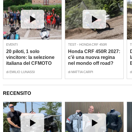
EVENTI
TEST - HONDA CRF 450R
T
20 piloti, 1 solo
Honda CRF 450R 2027:
vincitore: la selezione
c'è una nuova regina
italiana del CFMOTO
nel mondo off road?
Challenge 2026!
[VIDEO e GALLERY]]
di
EMILIO LUNASSI
di
MATTIA CARPI
d
[VIDEO]
RECENSITO