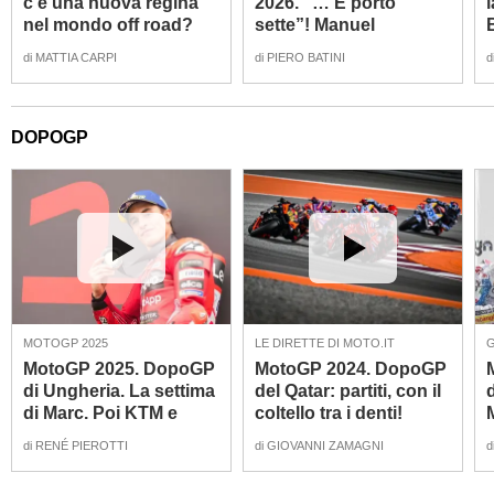
c'è una nuova regina
2026. “… E porto
nel mondo off road?
sette”! Manuel
[VIDEO e GALLERY]]
Lettenbichler [VIDEO]
di
MATTIA CARPI
di
PIERO BATINI
d
DOPOGP
MOTOGP 2025
LE DIRETTE DI MOTO.IT
G
MotoGP 2025. DopoGP
MotoGP 2024. DopoGP
di Ungheria. La settima
del Qatar: partiti, con il
di Marc. Poi KTM e
coltello tra i denti!
Aprilia [VIDEO]
[VIDEO]
di
RENÉ PIEROTTI
di
GIOVANNI ZAMAGNI
d