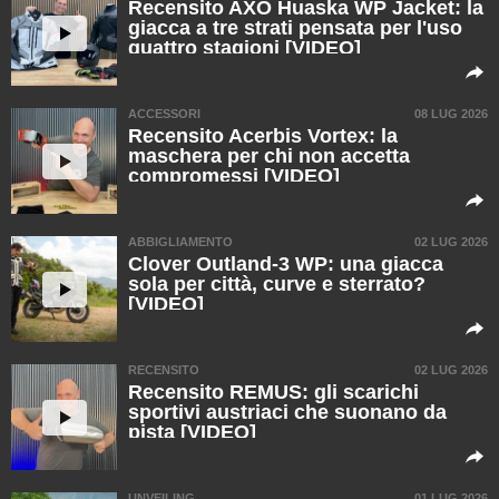
Recensito AXO Huaska WP Jacket: la
giacca a tre strati pensata per l'uso
quattro stagioni [VIDEO]
ACCESSORI
08 LUG 2026
Recensito Acerbis Vortex: la
maschera per chi non accetta
compromessi [VIDEO]
ABBIGLIAMENTO
02 LUG 2026
Clover Outland-3 WP: una giacca
sola per città, curve e sterrato?
[VIDEO]
RECENSITO
02 LUG 2026
Recensito REMUS: gli scarichi
sportivi austriaci che suonano da
pista [VIDEO]
UNVEILING
01 LUG 2026