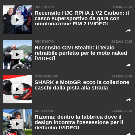
RECENSITO
30 MAG 2026
Recensito HJC RPHA 1 V2 Carbon: il
casco supersportivo da gara con
omologazione FIM 2 [VIDEO]
RECENSITO
29 MAG 2026
Recensito GIVI Stealth: il telaio
retraibile perfetto per le moto naked
[VIDEO]
PARTNERSHIP
29 MAG 2026
SHARK e MotoGP, ecco la collezione
caschi dalla pista alla strada
ACCESSORI
04 MAG 2026
Rizoma: dentro la fabbrica dove il
design incontra l'ossessione per il
dettaglio [VIDEO]