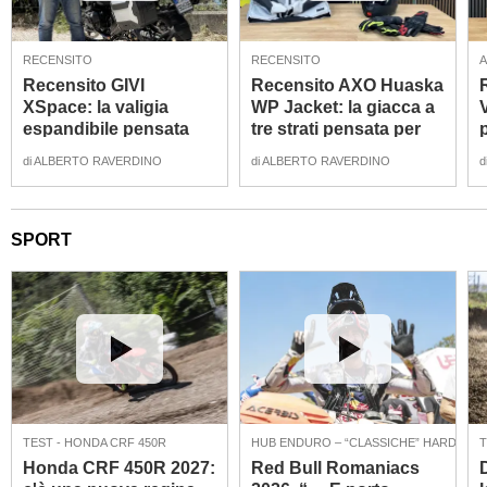
RECENSITO
RECENSITO
Recensito GIVI
Recensito AXO Huaska
XSpace: la valigia
WP Jacket: la giacca a
espandibile pensata
tre strati pensata per
per l'uso urban e
l'uso quattro stagioni
di
ALBERTO RAVERDINO
di
ALBERTO RAVERDINO
d
touring [VIDEO]
[VIDEO]
SPORT
TEST - HONDA CRF 450R
HUB ENDURO – “CLASSICHE” HARD EN
T
Honda CRF 450R 2027:
Red Bull Romaniacs