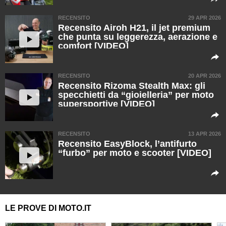
RECENSITO
29 APR 2026
Recensito Airoh H21, il jet premium
che punta su leggerezza, aerazione e
comfort [VIDEO]
RECENSITO
20 APR 2026
Recensito Rizoma Stealth Max: gli
specchietti da “gioielleria” per moto
supersportive [VIDEO]
RECENSITO
13 APR 2026
Recensito EasyBlock, l’antifurto
“furbo” per moto e scooter [VIDEO]
LE PROVE DI MOTO.IT