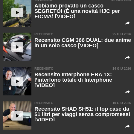
Abbiamo provato un casco
SEGRETO! (È una novità HJC per
EICMA) [VIDEO]
RECENSITO
25 GIU 2026
Recensito CGM 366 DUAL: due anime
in un solo casco [VIDEO]
RECENSITO
14 GIU 2026
Recensito Interphone ERA 1X:
l’interfono totale di Interphone
[VIDEO]
RECENSITO
10 GIU 2026
Recensito SHAD SH51: il top case da
51 litri per viaggi senza compromessi
[VIDEO]