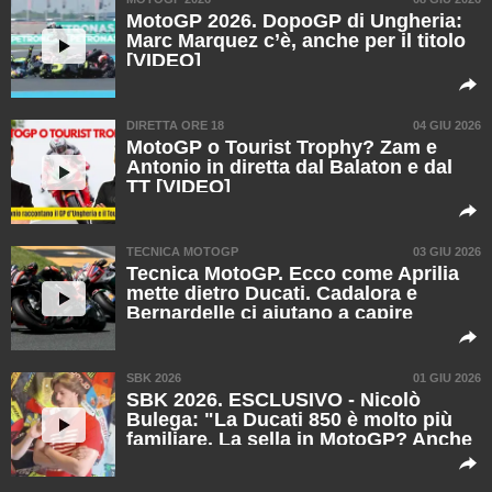
MotoGP 2026. DopoGP di Ungheria:
Marc Marquez c’è, anche per il titolo
[VIDEO]
DIRETTA ORE 18
04 GIU 2026
MotoGP o Tourist Trophy? Zam e
Antonio in diretta dal Balaton e dal
TT [VIDEO]
TECNICA MOTOGP
03 GIU 2026
Tecnica MotoGP. Ecco come Aprilia
mette dietro Ducati. Cadalora e
Bernardelle ci aiutano a capire
[VIDEO]
SBK 2026
01 GIU 2026
SBK 2026. ESCLUSIVO - Nicolò
Bulega: "La Ducati 850 è molto più
familiare. La sella in MotoGP? Anche
se la sceltà sarà diversa sono
contento, sono in pace con me