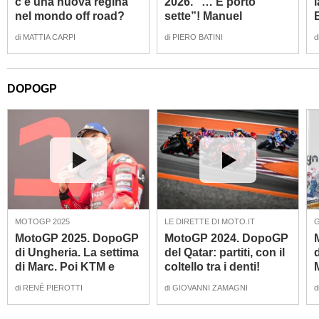
c'è una nuova regina
2026. “… E porto
nel mondo off road?
sette”! Manuel
[VIDEO e GALLERY]]
Lettenbichler [VIDEO]
di
MATTIA CARPI
di
PIERO BATINI
d
DOPOGP
MOTOGP 2025
LE DIRETTE DI MOTO.IT
G
MotoGP 2025. DopoGP
MotoGP 2024. DopoGP
di Ungheria. La settima
del Qatar: partiti, con il
di Marc. Poi KTM e
coltello tra i denti!
Aprilia [VIDEO]
[VIDEO]
di
RENÉ PIEROTTI
di
GIOVANNI ZAMAGNI
d