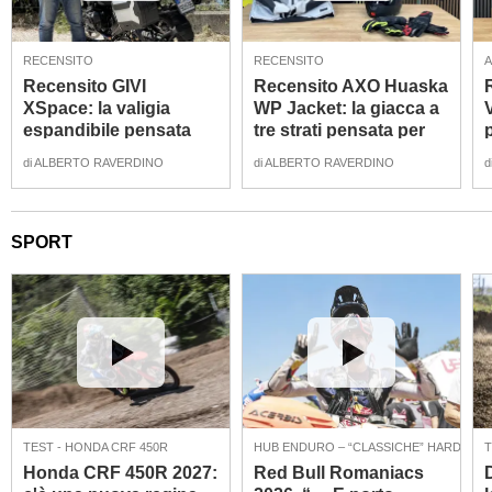
RECENSITO
RECENSITO
Recensito GIVI
Recensito AXO Huaska
XSpace: la valigia
WP Jacket: la giacca a
espandibile pensata
tre strati pensata per
per l'uso urban e
l'uso quattro stagioni
di
ALBERTO RAVERDINO
di
ALBERTO RAVERDINO
d
touring [VIDEO]
[VIDEO]
SPORT
TEST - HONDA CRF 450R
HUB ENDURO – “CLASSICHE” HARD EN
T
Honda CRF 450R 2027:
Red Bull Romaniacs