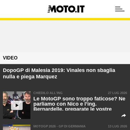
VIDEO
DopoGP di Malesia 2019: Vinales non sbaglia
nulla e piega Marquez
CHIEDILO ALL'ING
27 LUG 2026
Le MotoGP sono troppo faticose? Ne
parliamo con Nico e l’ing.
Bernardelle, preparate le vostre
domande [VIDEO]
MOTOGP 2026 - GP DI GERMANIA
13 LUG 2026