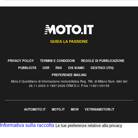
GUIDA LA PASSIONE
PRIVACY POLICY
TERMINI E CONDIZIONI
REGOLE DI PUBBLICAZIONE
PUBBLICITÀ
ODR
RSS
CHI SIAMO
GESTISCI UTIQ
PREFERENZE MAILING
Moto.it Quotidiano di informazione motociclistica Reg. Trib. di Milano Num. 680 del
26.11.2003 © 1997-2026 CRM S.r.l. P.Iva 11921100159
AUTOMOTO.IT
MOTO.IT
MOW
VETRINAMOTORI.IT
Informativa sulla raccolta
Le tue preferenze relative alla privacy