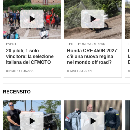
EVENTI
TEST - HONDA CRF 450R
T
20 piloti, 1 solo
Honda CRF 450R 2027:
vincitore: la selezione
c'è una nuova regina
italiana del CFMOTO
nel mondo off road?
Challenge 2026!
[VIDEO e GALLERY]]
di
EMILIO LUNASSI
di
MATTIA CARPI
d
[VIDEO]
RECENSITO