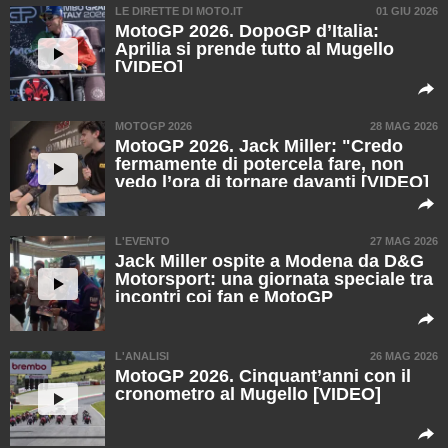
stesso" [VIDEO]
LE DIRETTE DI MOTO.IT
01 GIU 2026
MotoGP 2026. DopoGP d’Italia:
Aprilia si prende tutto al Mugello
[VIDEO]
MOTOGP 2026
28 MAG 2026
MotoGP 2026. Jack Miller: "Credo
fermamente di potercela fare, non
vedo l’ora di tornare davanti [VIDEO]
L'EVENTO
27 MAG 2026
Jack Miller ospite a Modena da D&G
Motorsport: una giornata speciale tra
incontri coi fan e MotoGP
L'ANALISI
26 MAG 2026
MotoGP 2026. Cinquant’anni con il
cronometro al Mugello [VIDEO]