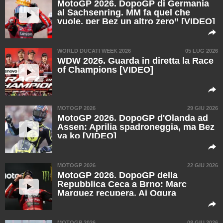
MotoGP 2026. DopoGP di Germania
al Sachsenring. MM fa quel che
vuole, per Bez un altro zero” [VIDEO]
WORLD DUCATI WEEK 2026
05 LUG 2026
WDW 2026. Guarda in diretta la Race
of Champions [VIDEO]
MOTOGP 2026
29 GIU 2026
MotoGP 2026. DopoGP d'Olanda ad
Assen: Aprilia spadroneggia, ma Bez
va ko [VIDEO]
MOTOGP 2026
22 GIU 2026
MotoGP 2026. DopoGP della
Repubblica Ceca a Brno: Marc
Marquez recupera, Ai Ogura
meraviglia [VIDEO]
MOTOGP 2026
08 GIU 2026