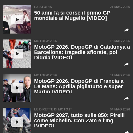
LA STORIA
21 MAG 2026
50 anni fa si corse il primo GP
mondiale al Mugello [VIDEO]
MOTOGP 2026
18 MAG 2026
MotoGP 2026. DopoGP di Catalunya a
Barcellona: tragedie sfiorate, poi
Diggia [VIDEO]
MOTOGP 2026
11 MAG 2026
MotoGP 2026. DopoGP di Francia a
Le Mans: Aprilia pigliatutto e super
Martin [VIDEO]
LE DIRETTE DI MOTO.IT
04 MAG 2026
MotoGP 2027, tutto sulle 850: Pirelli
come Michelin. Con Zam e l'Ing
[VIDEO]