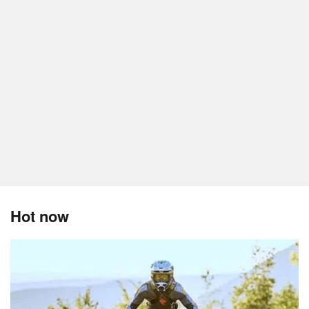
Hot now