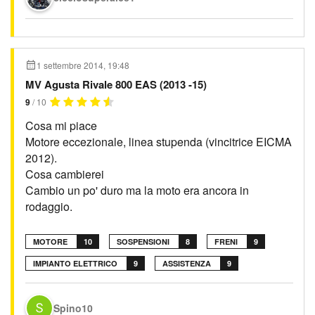
1 settembre 2014, 19:48
MV Agusta Rivale 800 EAS (2013 -15)
9
/ 10
Cosa mi piace
Motore eccezionale, linea stupenda (vincitrice EICMA
2012).
Cosa cambierei
Cambio un po' duro ma la moto era ancora in
rodaggio.
MOTORE
10
SOSPENSIONI
8
FRENI
9
IMPIANTO ELETTRICO
9
ASSISTENZA
9
Spino10