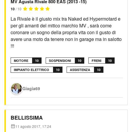
MV Agusta Rivale 800 EAS (2013 -15)
10
/ 10
La Rivale è il giusto mix tra Naked ed Hypermotard e
per gli amanti del mitico marchio MV , sarà come
coronare un sogno della propria vita con il gusto di
avere una moto da tenere non in garage ma in salotto
!!!
MOTORE
10
SOSPENSIONI
10
FRENI
10
IMPIANTO ELETTRICO
10
ASSISTENZA
10
Giagia69
BELLISSIMA
11 agosto 2017, 17:24