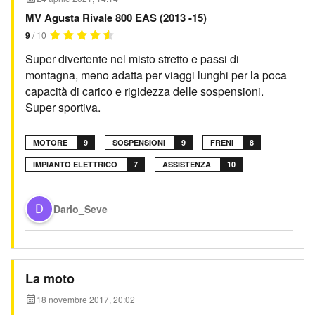
MV Agusta Rivale 800 EAS (2013 -15)
9
/ 10
Super divertente nel misto stretto e passi di
montagna, meno adatta per viaggi lunghi per la poca
capacità di carico e rigidezza delle sospensioni.
Super sportiva.
MOTORE
9
SOSPENSIONI
9
FRENI
8
IMPIANTO ELETTRICO
7
ASSISTENZA
10
Dario_Seve
La moto
18 novembre 2017, 20:02