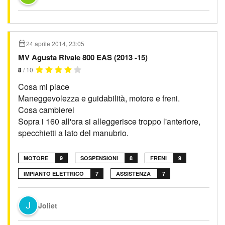
24 aprile 2014, 23:05
MV Agusta Rivale 800 EAS (2013 -15)
8
/ 10
Cosa mi piace
Maneggevolezza e guidabilità, motore e freni.
Cosa cambierei
Sopra i 160 all'ora si alleggerisce troppo l'anteriore,
specchietti a lato del manubrio.
MOTORE
9
SOSPENSIONI
8
FRENI
9
IMPIANTO ELETTRICO
7
ASSISTENZA
7
Joliet