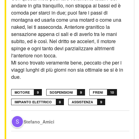
andare in gita tranquillo, non strappa ai bassi ed è
comoda per starci in due; puoi fare i passi di
montagna ed usarla come una motard o come una
naked, lei ti asseconda. Anteriore granitico la
sensazione appena ci sali e di averlo tra le mani
subito, ed è così. Nel dritto se acceleri, il motore
spinge e ogni tanto devi parzializzare altrimenti
l'anteriore non tocca.
Mi sono trovato veramente bene, peccato che per i
viaggi lunghi di più giorni non sia ottimale se si è in
due.
MOTORE
9
SOSPENSIONI
9
FRENI
10
IMPIANTO ELETTRICO
8
ASSISTENZA
9
Stefano_Amici