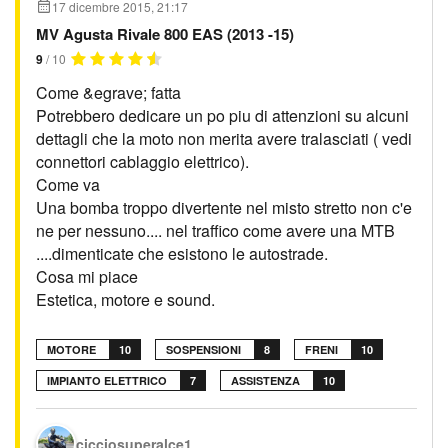
17 dicembre 2015, 21:17
MV Agusta Rivale 800 EAS (2013 -15)
9
/ 10
Come &egrave; fatta
Potrebbero dedicare un po piu di attenzioni su alcuni
dettagli che la moto non merita avere tralasciati ( vedi
connettori cablaggio elettrico).
Come va
Una bomba troppo divertente nel misto stretto non c'e
ne per nessuno.... nel traffico come avere una MTB
....dimenticate che esistono le autostrade.
Cosa mi piace
Estetica, motore e sound.
MOTORE
10
SOSPENSIONI
8
FRENI
10
IMPIANTO ELETTRICO
7
ASSISTENZA
10
cicciosuperalce1