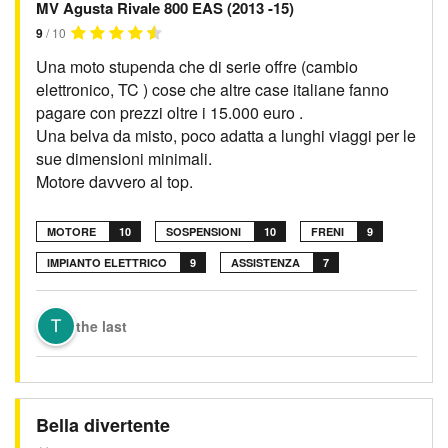
MV Agusta Rivale 800 EAS (2013 -15)
9
/ 10
Una moto stupenda che di serie offre (cambio
elettronico, TC ) cose che altre case italiane fanno
pagare con prezzi oltre i 15.000 euro .
Una belva da misto, poco adatta a lunghi viaggi per le
sue dimensioni minimali.
Motore davvero al top.
MOTORE
10
SOSPENSIONI
10
FRENI
9
IMPIANTO ELETTRICO
9
ASSISTENZA
7
the last
Bella divertente