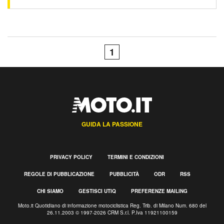
1
GUIDA LA PASSIONE
PRIVACY POLICY
TERMINI E CONDIZIONI
REGOLE DI PUBBLICAZIONE
PUBBLICITÀ
ODR
RSS
CHI SIAMO
GESTISCI UTIQ
PREFERENZE MAILING
Moto.it Quotidiano di informazione motociclistica Reg. Trib. di Milano Num. 680 del
26.11.2003 © 1997-2026 CRM S.r.l. P.Iva 11921100159