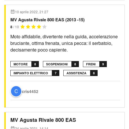
10 aprile 2022, 21:27
MV Agusta Rivale 800 EAS (2013 -15)
8
/ 10
Moto affidabile, divertente nella guida, accelerazione
bruciante, ottima frenata, unica pecca: il serbatoio,
decisamente poco capiente.
MOTORE
8
SOSPENSIONI
8
FRENI
9
IMPIANTO ELETTRICO
7
ASSISTENZA
8
cris4452
MV Agusta Rivale 800 EAS
24 aprile 2021, 14:14