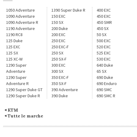
1050 Adventure
1390 Super Duke R
400 EXC
1090 Adventure
150 EXC
450 EXC
1090 Adventure R
150 SX
450 SMR
1190 Adventure
200 Duke
450 SX
1190 RC8
200 EXC
50 SX
125 Duke
250 EXC
500 EXC
125 EXC
250 EXC-F
520 EXC
125 SX
250 SX
525 EXC
125 XC-W
250 SX-F
530 EXC
1290 Super
300 EXC
640 Duke
Adventure
300 SX
65 SX
1290 Super
350 EXC-F
690 Duke
Adventure R
350 SX-F
690 Enduro
1290 Super Duke GT
390 Adventure
690 SMC
1290 Super Duke R
390 Duke
690 SMC R
KTM
Tutte le marche