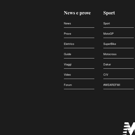
News e prove
Sport
News
Sport
Prove
MotoGP
Elettrico
SuperBike
Guide
Motocross
Viaggi
Dakar
Video
CIV
Forum
#WEAREFMI