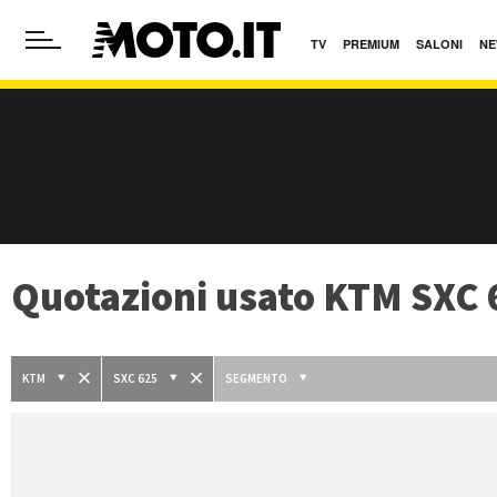
TV
PREMIUM
SALONI
NE
Quotazioni usato KTM SXC 
KTM
SXC 625
SEGMENTO