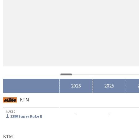
2026
2025
KTM
NAKED
-
-
1290 Super Duke R
KTM