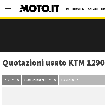
TV
PREMIUM
SALONI
NE
Quotazioni usato KTM 1290
KTM
1290 SUPER DUKE R
SEGMENTO