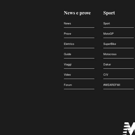
News e prove
Sport
News
Sport
Prove
MotoGP
Elettrico
SuperBike
Guide
Motocross
Viaggi
Dakar
Video
CIV
Forum
#WEAREFMI