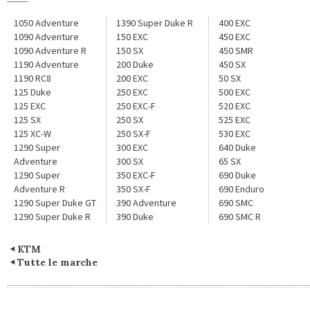
1050 Adventure
1390 Super Duke R
400 EXC
1090 Adventure
150 EXC
450 EXC
1090 Adventure R
150 SX
450 SMR
1190 Adventure
200 Duke
450 SX
1190 RC8
200 EXC
50 SX
125 Duke
250 EXC
500 EXC
125 EXC
250 EXC-F
520 EXC
125 SX
250 SX
525 EXC
125 XC-W
250 SX-F
530 EXC
1290 Super
300 EXC
640 Duke
Adventure
300 SX
65 SX
1290 Super
350 EXC-F
690 Duke
Adventure R
350 SX-F
690 Enduro
1290 Super Duke GT
390 Adventure
690 SMC
1290 Super Duke R
390 Duke
690 SMC R
KTM
Tutte le marche