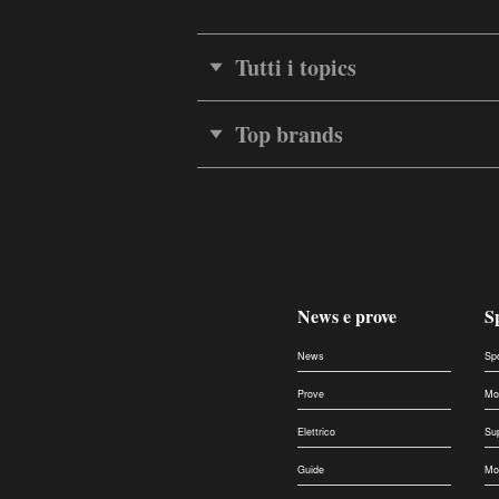
Tutti i topics
Top brands
News e prove
S
News
Sp
Prove
Mo
Elettrico
Su
Guide
Mo