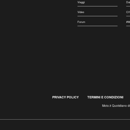
Viaggi
Da
Video
CI
Forum
#W
PRIVACY POLICY
TERMINI E CONDIZIONI
Moto.it Quotidiano d