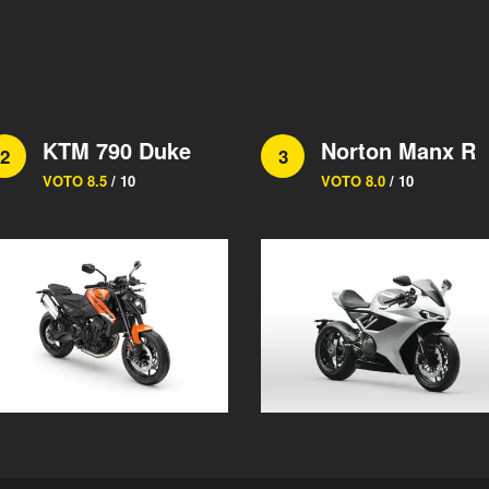
KTM 790 Duke
Norton Manx R
2
3
VOTO 8.5
/ 10
VOTO 8.0
/ 10