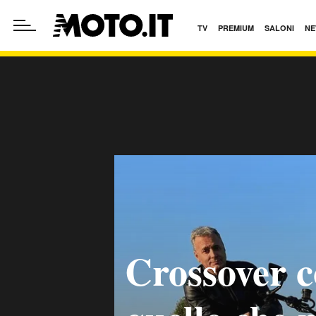
TV
PREMIUM
SALONI
NE
Crossover c