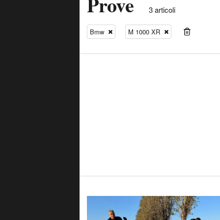
Prove
3 articoli
Bmw
M 1000 XR