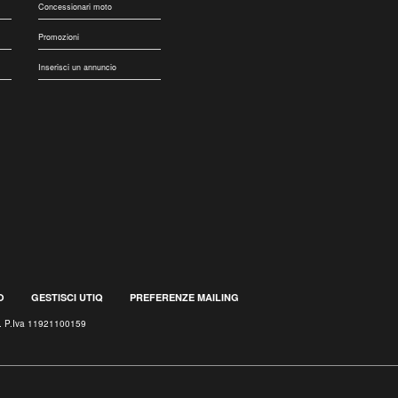
Concessionari moto
Promozioni
Inserisci un annuncio
O
GESTISCI UTIQ
PREFERENZE MAILING
.l. P.Iva 11921100159