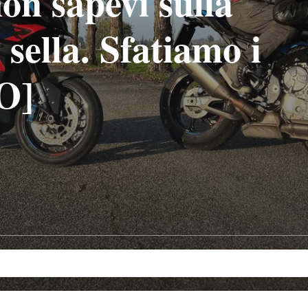
non sapevi sulla
 sella. Sfatiamo i
O]