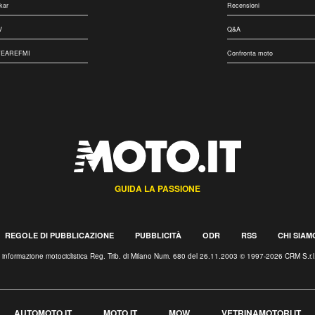
kar
Recensioni
V
Q&A
EAREFMI
Confronta moto
GUIDA LA PASSIONE
REGOLE DI PUBBLICAZIONE
PUBBLICITÀ
ODR
RSS
CHI SIAM
i informazione motociclistica Reg. Trib. di Milano Num. 680 del 26.11.2003 © 1997-2026 CRM S.r
AUTOMOTO.IT
MOTO.IT
MOW
VETRINAMOTORI.IT