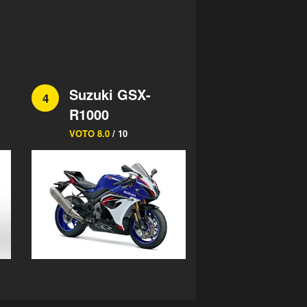
Suzuki GSX-
4
R1000
VOTO 8.0
/ 10