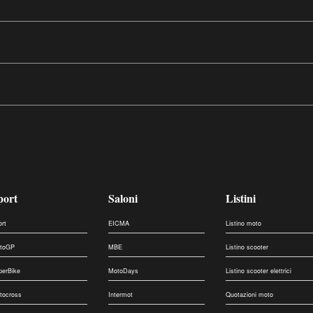
port
Saloni
Listini
ort
EICMA
Listino moto
toGP
MBE
Listino scooter
perBike
MotoDays
Listino scooter elettrici
tocross
Intermot
Quotazioni moto