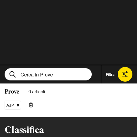
Filtra
Prove
0 articoli
AJP
Classifica