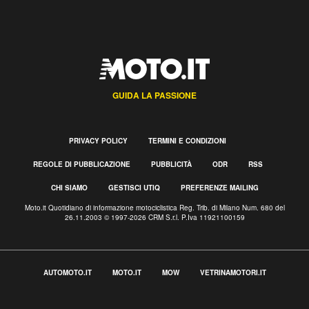
GUIDA LA PASSIONE
PRIVACY POLICY
TERMINI E CONDIZIONI
REGOLE DI PUBBLICAZIONE
PUBBLICITÀ
ODR
RSS
CHI SIAMO
GESTISCI UTIQ
PREFERENZE MAILING
Moto.it Quotidiano di informazione motociclistica Reg. Trib. di Milano Num. 680 del
26.11.2003 © 1997-2026 CRM S.r.l. P.Iva 11921100159
AUTOMOTO.IT
MOTO.IT
MOW
VETRINAMOTORI.IT