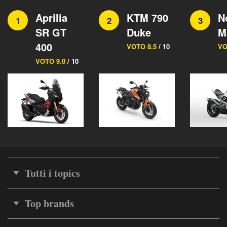
Aprilia
KTM 790
N
1
2
3
SR GT
Duke
M
400
VOTO 8.5
/ 10
VO
VOTO 9.0
/ 10
Tutti i topics
Top brands