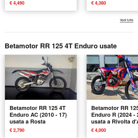
nuova a Firenze
nuova a Rosta
€ 4,490
€ 4,380
Vedi tutte
Betamotor RR 125 4T Enduro usate
Betamotor RR 125 4T
Betamotor RR 12
Enduro AC (2010 - 17)
Enduro R (2024 - 
usata a Rosta
usata a Rivolta d
€ 2,790
€ 4,000