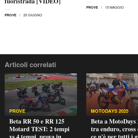
fuoristrada [VIDEO]
15 MAGGIO
PROVE
20 GIUGNO
PROVE
Articoli correlati
PROVE
MOTODAYS 2025
Beta RR 50 e RR 125
Beta a MotoDays 
Motard TEST: 2 tempi
tra enduro, cross
vs 4 tempi, prova in
ce n'è per tutti i 