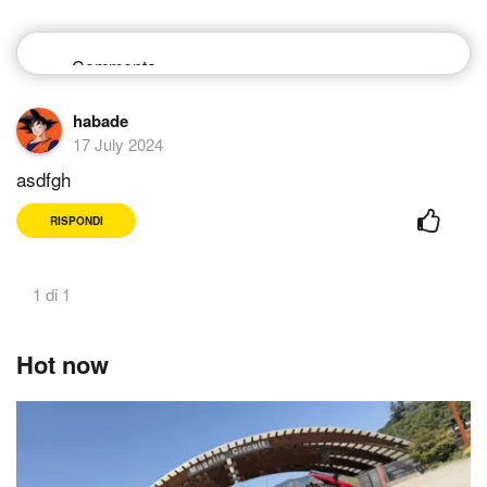
habade
17 July 2024
asdfgh
RISPONDI
1 di 1
Hot now