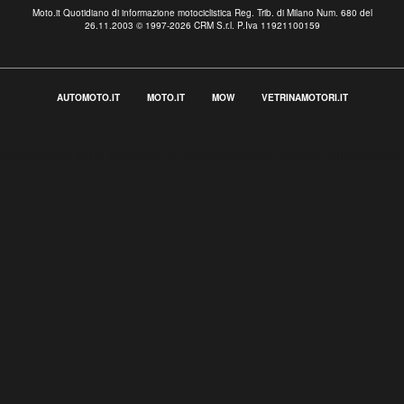
Moto.it Quotidiano di informazione motociclistica Reg. Trib. di Milano Num. 680 del
26.11.2003 © 1997-2026 CRM S.r.l. P.Iva 11921100159
AUTOMOTO.IT
MOTO.IT
MOW
VETRINAMOTORI.IT
Informativa sulla raccolta
Le tue preferenze relative alla privacy