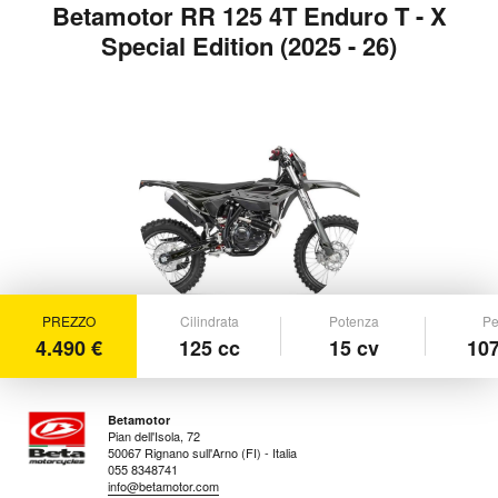
Betamotor RR 125 4T Enduro T - X
Special Edition (2025 - 26)
PREZZO
Cilindrata
Potenza
Pe
4.490 €
125 cc
15 cv
107
Betamotor
Pian dell'Isola, 72
50067 Rignano sull'Arno (FI) - Italia
055 8348741
info@betamotor.com