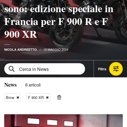
sono: edizione speciale in
Francia per F 900 R e F
900 XR
15 MAGGIO 2024
NICOLA ANDREETTO
Filtra
News
6 articoli
Bmw
F 900 XR