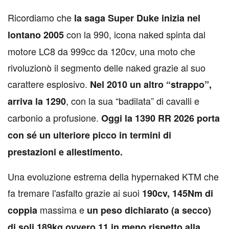
Ricordiamo che
la saga Super Duke inizia nel
con la 990, icona naked spinta dal
lontano 2005
motore LC8 da 999cc da 120cv, una moto che
rivoluzionò il segmento delle naked grazie al suo
carattere esplosivo.
Nel 2010 un altro “strappo”,
, con la sua “badilata” di cavalli e
arriva la 1290
carbonio a profusione.
Oggi la 1390 RR 2026 porta
con sé un ulteriore picco in termini di
prestazioni e allestimento.
Una evoluzione estrema della hypernaked KTM che
fa tremare l'asfalto grazie ai suoi
190cv, 145Nm di
massima e
coppia
un peso dichiarato (a secco)
di soli 189kg ovvero 11 in meno rispetto alla