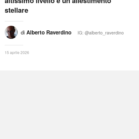
altissimo livello e un allestimento
stellare
di
Alberto Raverdino
IG: @alberto_raverdino
15 aprile 2026