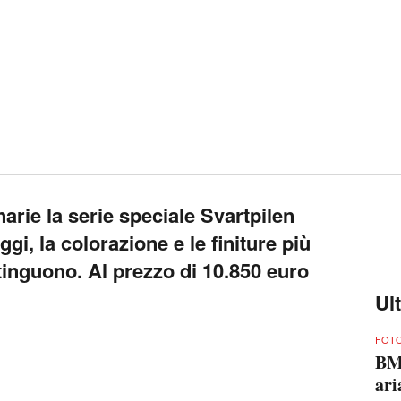
arie la serie speciale Svartpilen
ggi, la colorazione e le finiture più
tinguono. Al prezzo di 10.850 euro
Ul
FOTO
BMW
ari