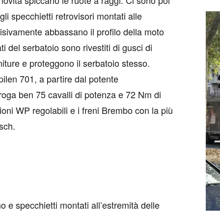
novità spiccano le ruote a raggi. Ci sono poi
li specchietti retrovisori montati alle
isivamente abbassano il profilo della moto
i del serbatoio sono rivestiti di gusci di
initure e proteggono il serbatoio stesso.
ilen 701, a partire dal potente
roga ben 75 cavalli di potenza e 72 Nm di
ni WP regolabili e i freni Brembo con la più
sch.
 e specchietti montati all’estremità delle