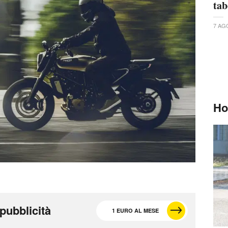
tab
7 AG
Ho
pubblicità
1 EURO AL MESE