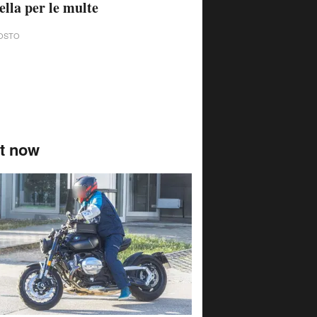
ella per le multe
OSTO
t now