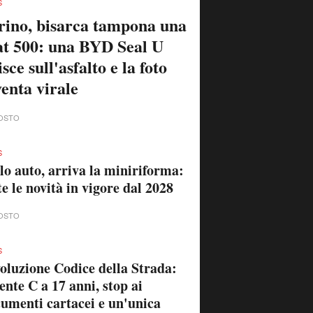
S
rino, bisarca tampona una
at 500: una BYD Seal U
isce sull'asfalto e la foto
venta virale
OSTO
S
lo auto, arriva la miniriforma:
te le novità in vigore dal 2028
OSTO
S
oluzione Codice della Strada:
ente C a 17 anni, stop ai
umenti cartacei e un'unica