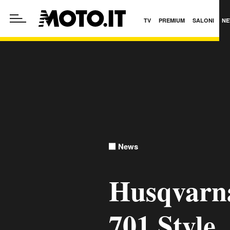
TV
PREMIUM
SALONI
NE
News
Husqvarna
701 Style.