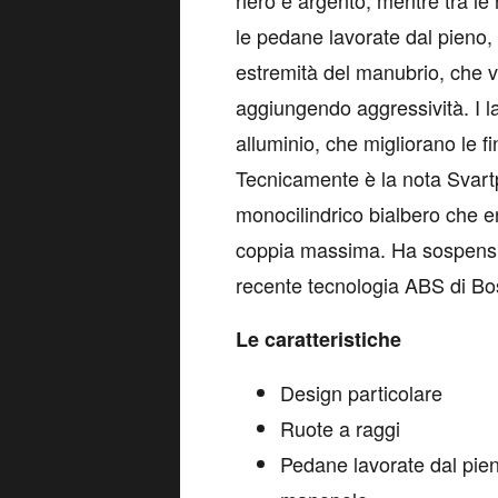
nero e argento, mentre tra le 
le pedane lavorate dal pieno, g
estremità del manubrio, che v
aggiungendo aggressività. I lat
alluminio, che migliorano le f
Tecnicamente è la nota Svartp
monocilindrico bialbero che e
coppia massima. Ha sospensio
recente tecnologia ABS di Bo
Le caratteristiche
Design particolare
Ruote a raggi
Pedane lavorate dal pieno