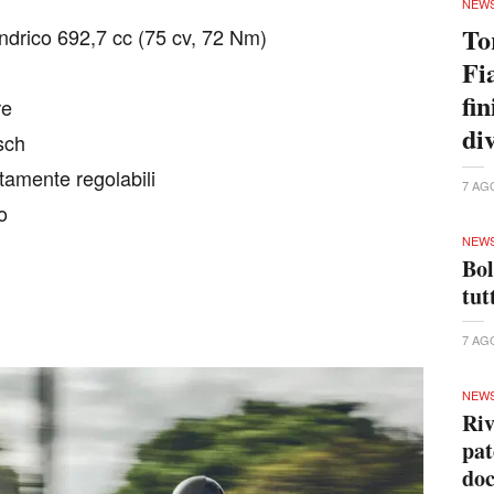
NEW
To
ndrico 692,7 cc (75 cv, 72 Nm)
Fi
fin
re
di
sch
amente regolabili
7 AG
o
NEW
Bol
tut
7 AG
NEW
Riv
pat
doc