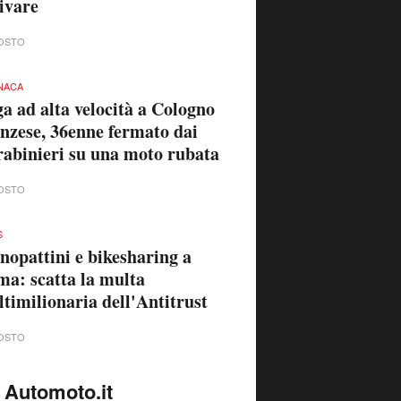
ivare
OSTO
NACA
a ad alta velocità a Cologno
zese, 36enne fermato dai
abinieri su una moto rubata
OSTO
S
opattini e bikesharing a
a: scatta la multa
timilionaria dell'Antitrust
OSTO
 Automoto.it