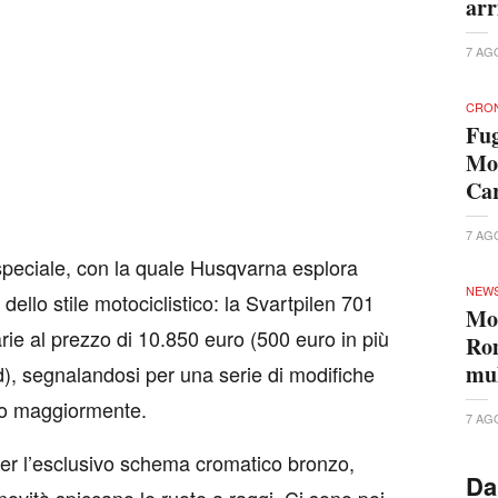
arr
7 AG
CRO
Fug
Mon
Car
7 AG
e speciale, con la quale Husqvarna esplora
NEW
dello stile motociclistico: la Svartpilen 701
Mon
rie al prezzo di 10.850 euro (500 euro in più
Rom
mul
d), segnalandosi per una serie di modifiche
ano maggiormente.
7 AG
per l’esclusivo schema cromatico bronzo,
Da