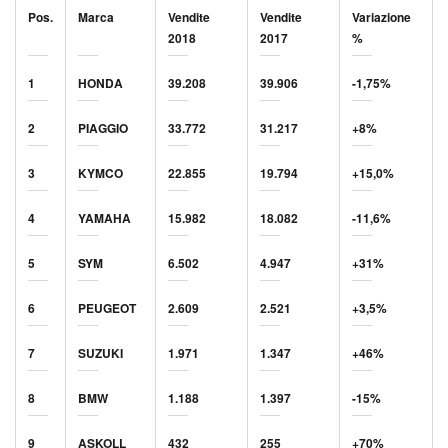
Pos.
Marca
Vendite
Vendite
Variazione
2018
2017
%
1
HONDA
39.208
39.906
-1,75%
2
PIAGGIO
33.772
31.217
+8%
3
KYMCO
22.855
19.794
+15,0%
4
YAMAHA
15.982
18.082
-11,6%
5
SYM
6.502
4.947
+31%
6
PEUGEOT
2.609
2.521
+3,5%
7
SUZUKI
1.971
1.347
+46%
8
BMW
1.188
1.397
-15%
9
ASKOLL
432
255
+70%