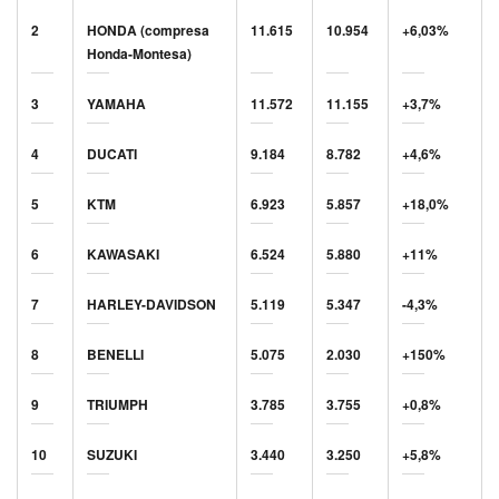
2
HONDA (compresa
11.615
10.954
+6,03%
Honda-Montesa)
3
YAMAHA
11.572
11.155
+3,7%
4
DUCATI
9.184
8.782
+4,6%
5
KTM
6.923
5.857
+18,0%
6
KAWASAKI
6.524
5.880
+11%
7
HARLEY-DAVIDSON
5.119
5.347
-4,3%
8
BENELLI
5.075
2.030
+150%
9
TRIUMPH
3.785
3.755
+0,8%
10
SUZUKI
3.440
3.250
+5,8%