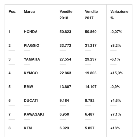
Pos.
Marca
Vendite
Vendite
Variazione
2018
2017
%
1
HONDA
50.823
50.860
-0,07%
2
PIAGGIO
33.772
31.217
+8,2%
3
YAMAHA
27.554
29.237
-6,1%
4
KYMCO
22.863
19.803
+15,0%
5
BMW
13.807
14.107
-0,9%
6
DUCATI
9.184
8.782
+4,6%
7
KAWASAKI
6.950
6.487
+7,1%
8
KTM
6.923
5.857
+18%