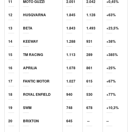
11
MOTO GUZZI
2.051
2.042
+0,45%
12
HUSQVARNA
1.845
1.128
+63%
13
BETA
1.843
1.493
+23,5%
14
KEEWAY
1.288
931
+38%
15
TM RACING
1.113
289
+385%
16
APRILIA
1.078
861
+25%
17
FANTIC MOTOR
1.027
615
+67%
18
ROYAL ENFIELD
940
530
+77%
19
SWM
748
678
+10,3%
20
BRIXTON
645
--
--