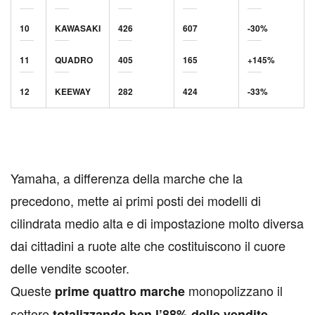
10
KAWASAKI
426
607
-30%
11
QUADRO
405
165
+145%
12
KEEWAY
282
424
-33%
Yamaha, a differenza della marche che la
precedono, mette ai primi posti dei modelli di
cilindrata medio alta e di impostazione molto diversa
dai cittadini a ruote alte che costituiscono il cuore
delle vendite scooter.
Queste
monopolizzano il
prime quattro marche
settore
totalizzando ben l’88% delle vendite