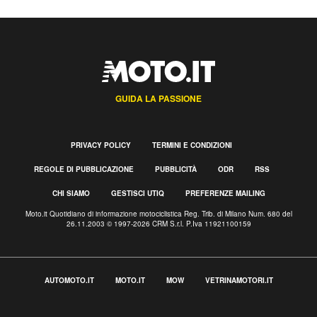
GUIDA LA PASSIONE
PRIVACY POLICY
TERMINI E CONDIZIONI
REGOLE DI PUBBLICAZIONE
PUBBLICITÀ
ODR
RSS
CHI SIAMO
GESTISCI UTIQ
PREFERENZE MAILING
Moto.it Quotidiano di informazione motociclistica Reg. Trib. di Milano Num. 680 del
26.11.2003 © 1997-2026 CRM S.r.l. P.Iva 11921100159
AUTOMOTO.IT
MOTO.IT
MOW
VETRINAMOTORI.IT