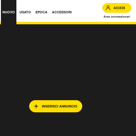
ACCEDI
NUOVO
USATO
EPOCA
ACCESSORI
Area concessionari
INSERISCI ANNUNCIO