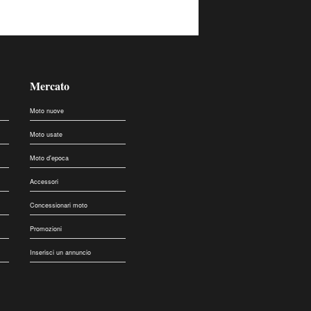
Mercato
Moto nuove
Moto usate
Moto d'epoca
Accessori
Concessionari moto
Promozioni
Inserisci un annuncio