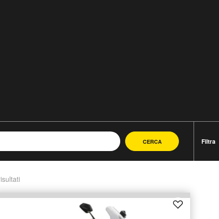
Filtra
CERCA
isultati