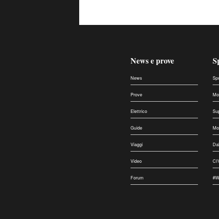
News e prove
S
News
Sp
Prove
Mo
Elettrico
Su
Guide
Mo
Viaggi
Da
Video
CI
Forum
#W