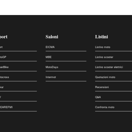
port
Saloni
Listini
ort
EICMA
Listino moto
toGP
MBE
Listino scooter
perBike
MotoDays
Listino scooter elettrici
tocross
Intermot
Quotazioni moto
kar
Recensioni
V
Q&A
EAREFMI
Confronta moto