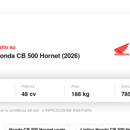
utto su
onda CB 500 Hornet (2026)
Potenza
Peso
Sella
48 cv
188 kg
78
per la correttezza dei dati - © RIPRODUZIONE RISERVATA
Honda CB 500 Hornet usate
Listino Honda CB 500 H