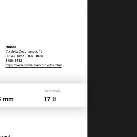
Honda
Via della Cecchignola, 13
00143 Roma (RM) - Italia
848846632
https://www.honda.it/motorcycles.html
Serbatoio
5 mm
17 lt
ornet