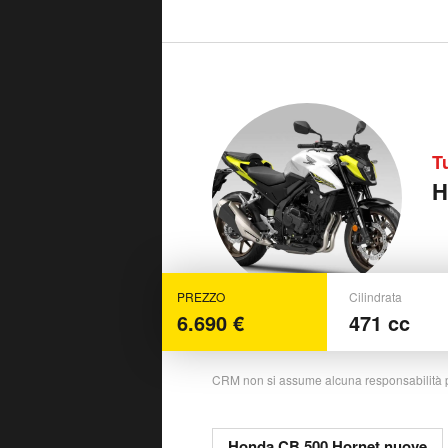
T
H
PREZZO
Cilindrata
6.690 €
471 cc
CRM non si assume alcuna responsabilità 
Honda CB 500 Hornet nuove