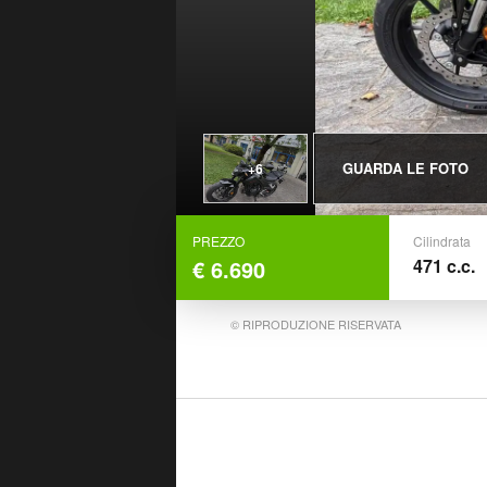
GUARDA LE FOTO
+6
PREZZO
Cilindrata
€ 6.690
471 c.c.
© RIPRODUZIONE RISERVATA