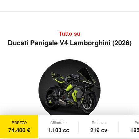
Tutto su
Ducati Panigale V4 Lamborghini (2026)
PREZZO
Cilindrata
Potenza
Pe
74.400 €
1.103 cc
219 cv
185