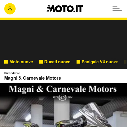
Moto nuove
Ducati nuove
Panigale V4 nuove
Rivenditore
Magni & Carnevale Motors