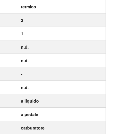
termico
2
1
n.d.
n.d.
-
n.d.
a liquido
a pedale
carburatore