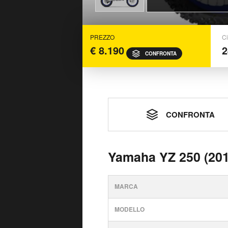
PREZZO
Ci
€ 8.190
2
CONFRONTA
CONFRONTA
Yamaha YZ 250 (201
MARCA
MODELLO