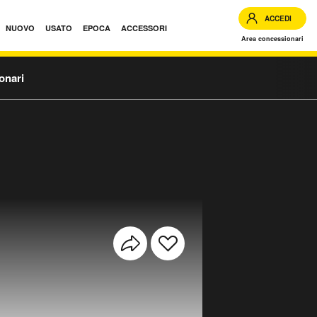
ACCEDI
NUOVO
USATO
EPOCA
ACCESSORI
Area concessionari
onari