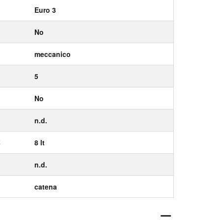
Euro 3
No
meccanico
5
No
n.d.
E
8 lt
n.d.
catena