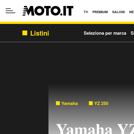
TV
PREMIUM
SALONI
NE
Listini
Seleziona per marca
S
Yamaha
YZ 250
Yamaha YZ